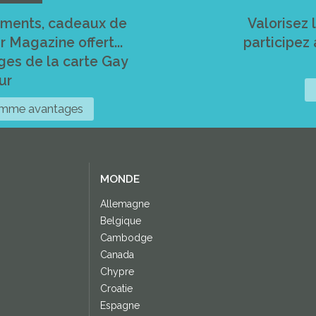
ements, cadeaux de
Valorisez 
 Magazine offert...
participez
ges de la carte Gay
ur
ramme avantages
MONDE
Allemagne
Belgique
Cambodge
Canada
Chypre
Croatie
Espagne