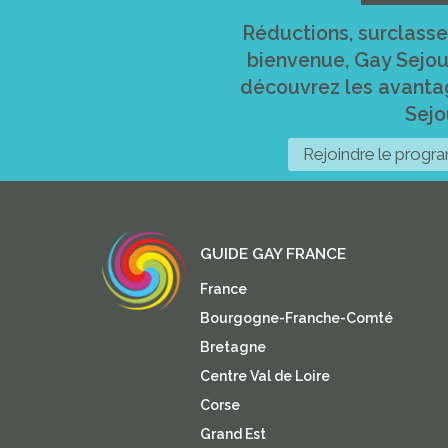
Réductions, surclass
bienvenue, Gay Sejour
découvrez les avanta
Sejo
Rejoindre le prog
GUIDE GAY FRANCE
France
Bourgogne-Franche-Comté
Bretagne
Centre Val de Loire
Corse
Grand Est