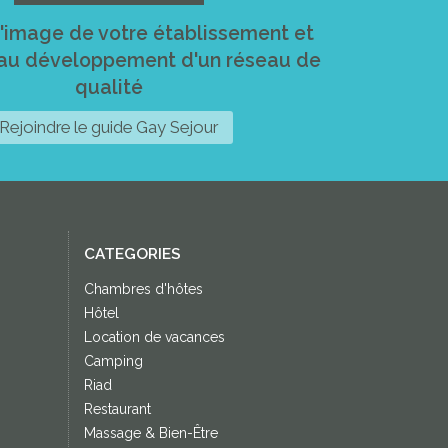
l'image de votre établissement et
 au développement d'un réseau de
qualité
Rejoindre le guide Gay Sejour
CATEGORIES
Chambres d'hôtes
Hôtel
Location de vacances
Camping
Riad
Restaurant
Massage & Bien-Être