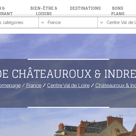
 &
BIEN-ÊTRE &
DESTINATIONS
BONS
URANT
LOISIRS
PLANS
DE CHÂTEAUROUX & INDRE
omepage
/
France
/
Centre Val de Loire
/
Châteauroux & In