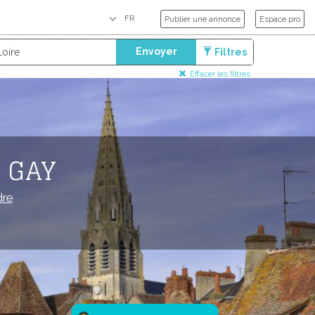
Publier une annonce
Espace pro
Envoyer
Filtres
Effacer les filtres
 GAY
dre