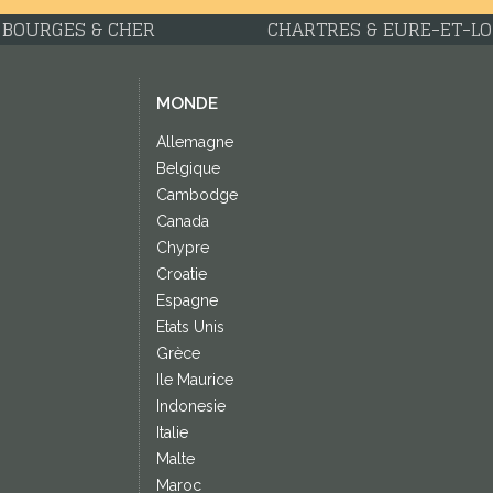
ET
TOURS & INDRE-ET-LOIRE
MONDE
Allemagne
Belgique
Cambodge
Canada
Chypre
Croatie
Espagne
Etats Unis
Grèce
Ile Maurice
Indonesie
Italie
Malte
Maroc