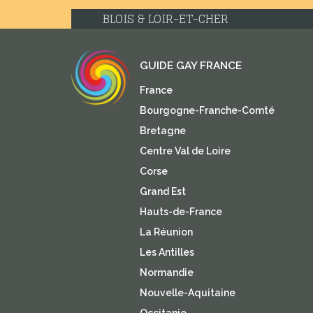
ORLÉANS & LOIR
CHÂTEAUROUX & INDRE
GUIDE GAY FRANCE
France
Bourgogne-Franche-Comté
Bretagne
Centre Val de Loire
Corse
Grand Est
Hauts-de-France
La Réunion
Les Antilles
Normandie
Nouvelle-Aquitaine