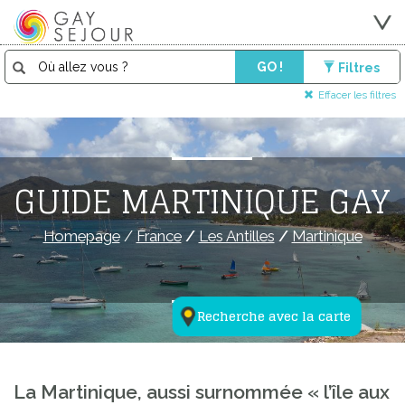
GO !
Filtres
Effacer les filtres
GUIDE MARTINIQUE GAY
Homepage
/
France
/
Les Antilles
/
Martinique
Recherche avec la carte
La Martinique, aussi surnommée « l’île aux