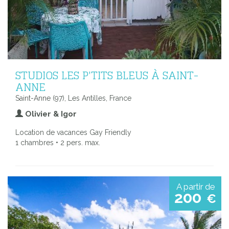
STUDIOS LES P'TITS BLEUS À SAINT-
ANNE
Saint-Anne (97), Les Antilles, France
Olivier & Igor
Location de vacances Gay Friendly
1 chambres • 2 pers. max.
A partir de
200
€