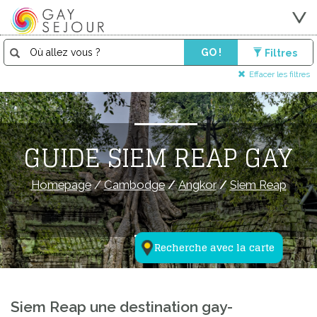
GO !
Filtres
Effacer les filtres
GUIDE SIEM REAP GAY
Homepage
/
Cambodge
/
Angkor
/
Siem Reap
Recherche avec la carte
Siem Reap une destination gay-