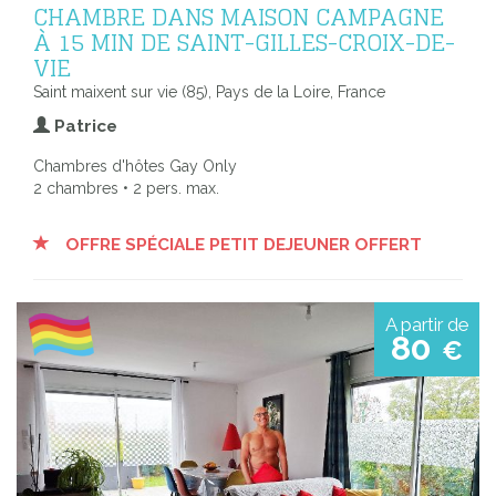
CHAMBRE DANS MAISON CAMPAGNE
À 15 MIN DE SAINT-GILLES-CROIX-DE-
VIE
Saint maixent sur vie (85), Pays de la Loire, France
Patrice
Chambres d'hôtes Gay Only
2 chambres • 2 pers. max.
OFFRE SPÉCIALE PETIT DEJEUNER OFFERT
A partir de
80
€