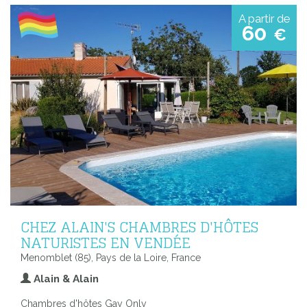
A partir de
60
€
CHEZ ALAIN'S CHAMBRES D'HÔTES
NATURISTES EN VENDÉE
Menomblet (85), Pays de la Loire, France
Alain & Alain
Chambres d'hôtes Gay Only