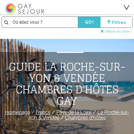
GO !
Filtres
Effacer les filtres
GUIDE LA ROCHE-SUR-
YON & VENDÉE
CHAMBRES D'HÔTES
GAY
Homepage
/
France
/
Pays de la Loire
/
La Roche-sur-
Yon & Vendée
/
Chambres d'hôtes