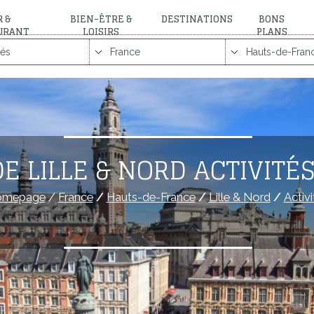
 &
BIEN-ÊTRE &
DESTINATIONS
BONS
URANT
LOISIRS
PLANS
E LILLE & NORD ACTIVITÉ
omepage
/
France
/
Hauts-de-France
/
Lille & Nord
/
Activi