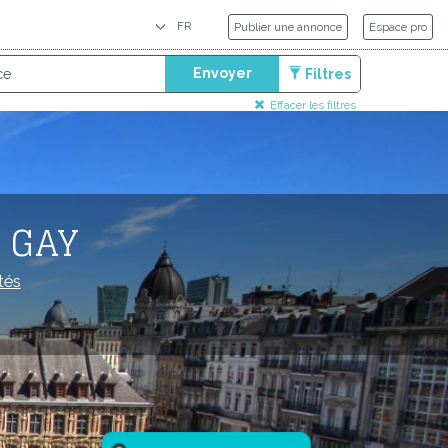
Publier une annonce
Espace pro
Envoyer
Filtres
Effacer les filtres
S GAY
tés