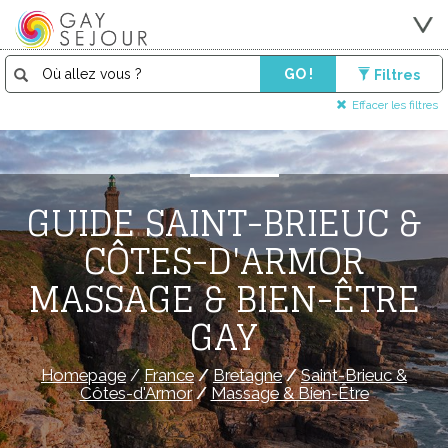
GO !
Filtres
Effacer les filtres
GUIDE SAINT-BRIEUC &
CÔTES-D'ARMOR
MASSAGE & BIEN-ÊTRE
GAY
Homepage
/
France
/
Bretagne
/
Saint-Brieuc &
Côtes-d'Armor
/
Massage & Bien-Être