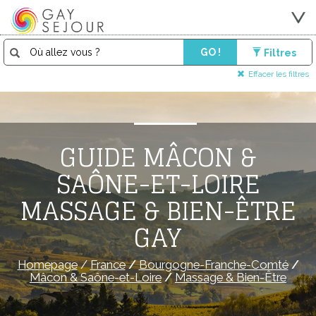
GO !
Filtres
Effacer les filtres
GUIDE MÂCON &
SAÔNE-ET-LOIRE
MASSAGE & BIEN-ÊTRE
GAY
Homepage
/
France
/
Bourgogne-Franche-Comté
/
Mâcon & Saône-et-Loire
/
Massage & Bien-Être