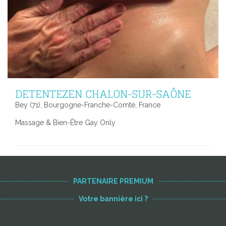
DETENTEZEN CHALON-SUR-SAÔNE
Bey (71), Bourgogne-Franche-Comté, France
Massage & Bien-Être Gay Only
PARTENAIRE PREMIUM
Votre bannière ici ?