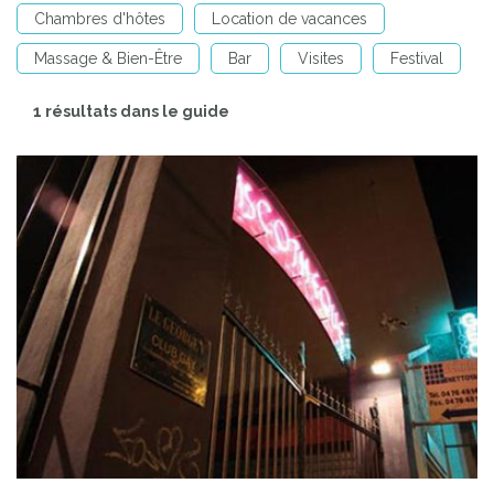
Chambres d'hôtes
Location de vacances
Massage & Bien-Être
Bar
Visites
Festival
1 résultats dans le guide