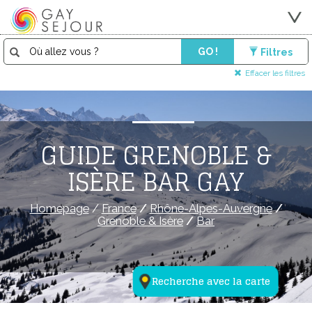
GO !
Filtres
Effacer les filtres
GUIDE GRENOBLE &
ISÈRE BAR GAY
Homepage
/
France
/
Rhône-Alpes-Auvergne
/
Grenoble & Isère
/
Bar
Recherche avec la carte