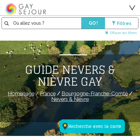
GO !
Filtres
Effacer les filtres
GUIDE NEVERS &
NIÈVRE GAY
Homepage
/
France
/
Bourgogne-Franche-Comté
/
Nevers & Nièvre
Recherche avec la carte