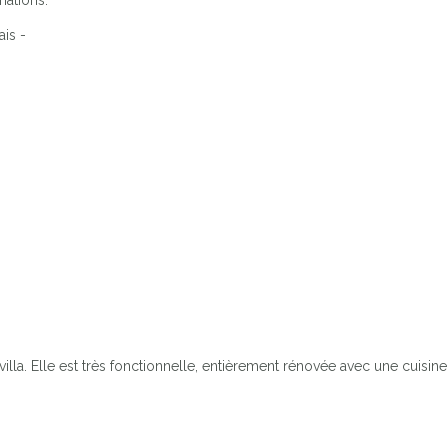
mations.
ais -
illa. Elle est très fonctionnelle, entièrement rénovée avec une cuisin