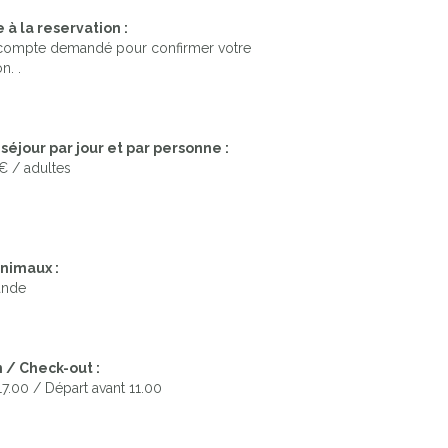
à la reservation :
compte demandé pour confirmer votre
n. .
séjour par jour et par personne :
€ / adultes
nimaux :
ande
 / Check-out :
 17.00 / Départ avant 11.00