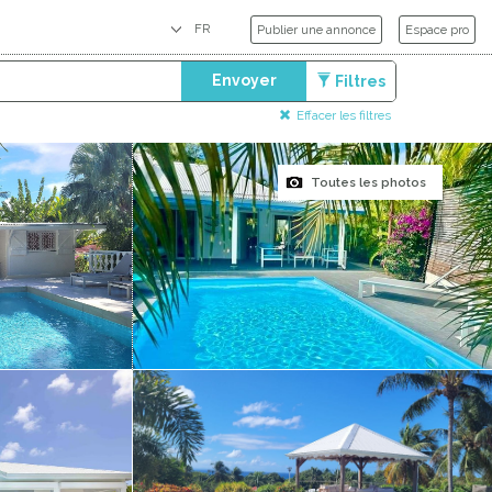
Publier une annonce
Espace pro
Envoyer
Filtres
Effacer les filtres
Toutes les photos