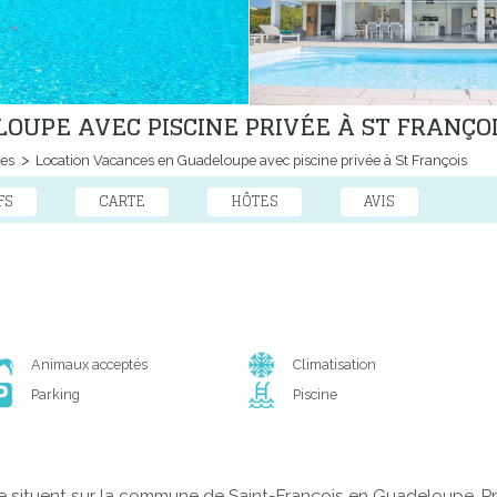
OUPE AVEC PISCINE PRIVÉE À ST FRANÇO
ces
Location Vacances en Guadeloupe avec piscine privée à St François
FS
CARTE
HÔTES
AVIS
Animaux acceptés
Climatisation
Parking
Piscine
 se situent sur la commune de Saint-François en Guadeloupe. Pr