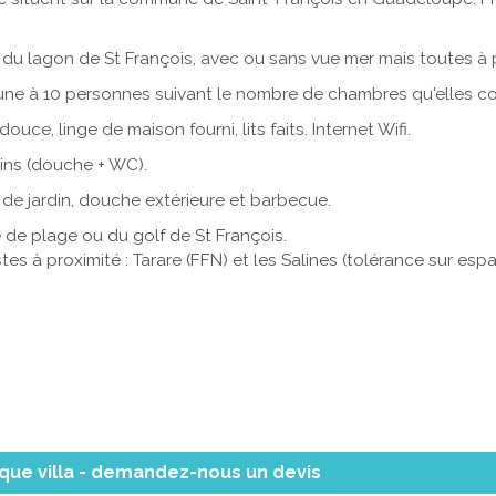
u du lagon de St François, avec ou sans vue mer mais toutes à p
d'une à 10 personnes suivant le nombre de chambres qu'elles c
uce, linge de maison fourni, lits faits. Internet Wifi.
ins (douche + WC).
de jardin, douche extérieure et barbecue.
e de plage ou du golf de St François.
stes à proximité : Tarare (FFN) et les Salines (tolérance sur es
que villa - demandez-nous un devis