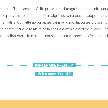
la villa "Nid d'amour". Cette propriété est magnifiquement entretenue, 
rare qui est très bien fréquentée malgré les remarques insupportables 
rtains matins, dont elle apportait les pains au chocolat ou les croissan
in communal que le Maire ne fait pas entretenir, est "difficile" avec un
nnection correcte mais........ nous étions en vacances et c'est moins i
PARTENAIRE PREMIUM
Votre bannière ici ?