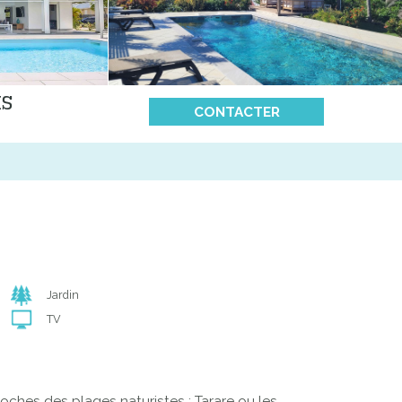
IS
CONTACTER
Jardin
TV
oches des plages naturistes : Tarare ou les