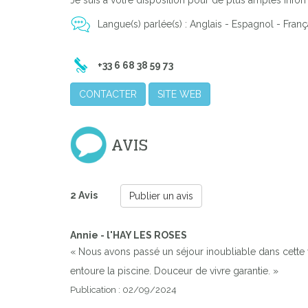
Je suis à votre disposition pour de plus amples infor
Langue(s) parlée(s) : Anglais - Espagnol - Franç
+33 6 68 38 59 73
CONTACTER
SITE WEB
AVIS
2 Avis
Publier un avis
Annie - l'HAY LES ROSES
« Nous avons passé un séjour inoubliable dans cette v
entoure la piscine. Douceur de vivre garantie. »
Publication : 02/09/2024