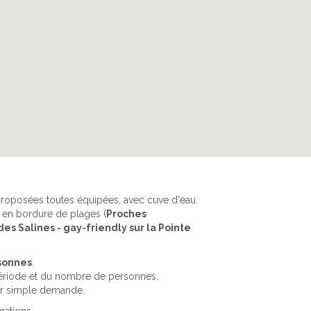
VILLA AMAYA VUE MER 2 CHBRES
 proposées toutes équipées, avec cuve d'eau
 en bordure de plages (
Proches
s Salines - gay-friendly sur la Pointe
rsonnes
.
a période et du nombre de personnes.
ur simple demande.