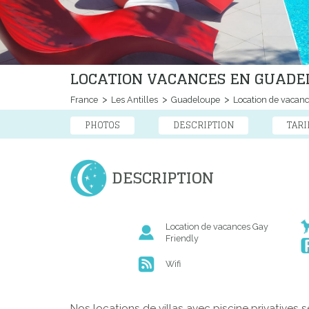
LOCATION VACANCES EN GUADEL
France
Les Antilles
Guadeloupe
Location de vacan
PHOTOS
DESCRIPTION
TARI
DESCRIPTION
Location de vacances Gay
Friendly
Wifi
Nos locations de villas avec piscine privatives