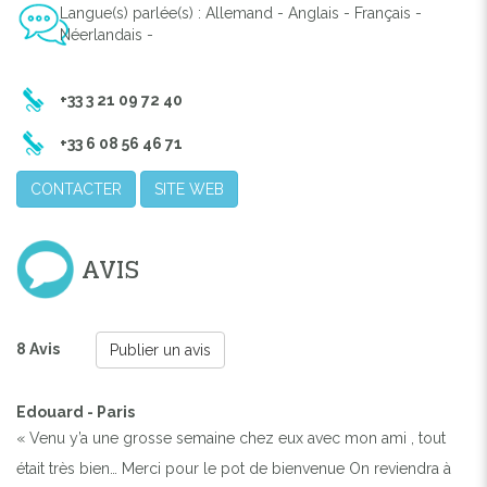
Langue(s) parlée(s) : Allemand - Anglais - Français -
Néerlandais -
+33 3 21 09 72 40
+33 6 08 56 46 71
CONTACTER
SITE WEB
AVIS
8 Avis
Publier un avis
Edouard - Paris
« Venu y’a une grosse semaine chez eux avec mon ami , tout
était très bien… Merci pour le pot de bienvenue On reviendra à