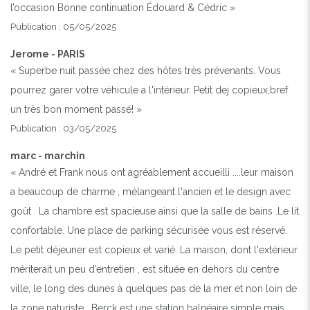
l’occasion Bonne continuation Édouard & Cédric »
Publication : 05/05/2025
Jerome - PARIS
« Superbe nuit passée chez des hôtes très prévenants. Vous
Previous
Next
pourrez garer votre véhicule a l'intérieur. Petit dej copieux,bref
un très bon moment passé! »
VILLA ANEMONE - BERCK
Publication : 03/05/2025
marc - marchin
« André et Frank nous ont agréablement accueilli ....leur maison
a beaucoup de charme , mélangeant l'ancien et le design avec
goût . La chambre est spacieuse ainsi que la salle de bains .Le lit
confortable. Une place de parking sécurisée vous est réservé.
Le petit déjeuner est copieux et varié. La maison, dont l'extérieur
mériterait un peu d’entretien , est située en dehors du centre
ville, le long des dunes à quelques pas de la mer et non loin de
la zone naturiste . Berck est une station balnéaire simple mais