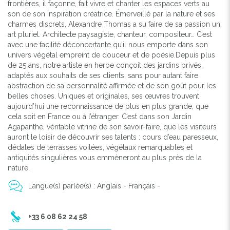
frontières, il façonne, fait vivre et chanter les espaces verts au
son de son inspiration créatrice. Émerveillé par la nature et ses
charmes discrets, Alexandre Thomas a su faire de sa passion un
art pluriel. Architecte paysagiste, chanteur, compositeur… C’est
avec une facilité déconcertante qu’il nous emporte dans son
univers végétal empreint de douceur et de poésie.Depuis plus
de 25 ans, notre artiste en herbe conçoit des jardins privés,
adaptés aux souhaits de ses clients, sans pour autant faire
abstraction de sa personnalité affirmée et de son goût pour les
belles choses. Uniques et originales, ses œuvres trouvent
aujourd’hui une reconnaissance de plus en plus grande, que
cela soit en France ou à l’étranger. C’est dans son Jardin
Agapanthe, véritable vitrine de son savoir-faire, que les visiteurs
auront le loisir de découvrir ses talents : cours d’eau paresseux,
dédales de terrasses voilées, végétaux remarquables et
antiquités singulières vous emmèneront au plus près de la
nature.
Langue(s) parlée(s) : Anglais - Français -
+33 6 08 62 24 58