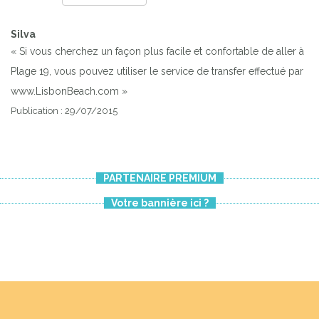
Silva
« Si vous cherchez un façon plus facile et confortable de aller à
Previous
Next
Plage 19, vous pouvez utiliser le service de transfer effectué par
www.LisbonBeach.com »
Publication : 29/07/2015
PARTENAIRE PREMIUM
Votre bannière ici ?