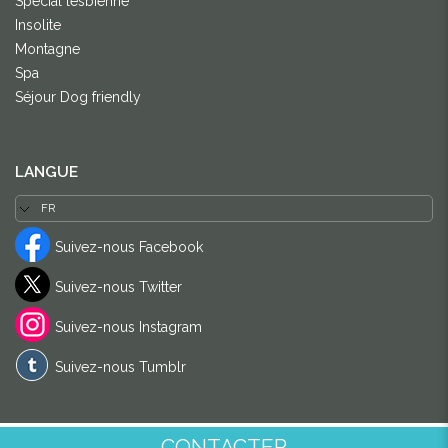
Spécial lesbienne
Insolite
Montagne
Spa
Séjour Dog friendly
LANGUE
Suivez-nous Facebook
Suivez-nous Twitter
Suivez-nous Instagram
Suivez-nous Tumblr
CONTACTER