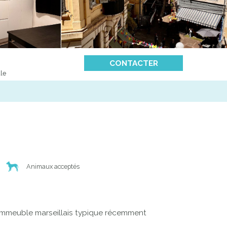
CONTACTER
le
Animaux acceptés
immeuble marseillais typique récemment