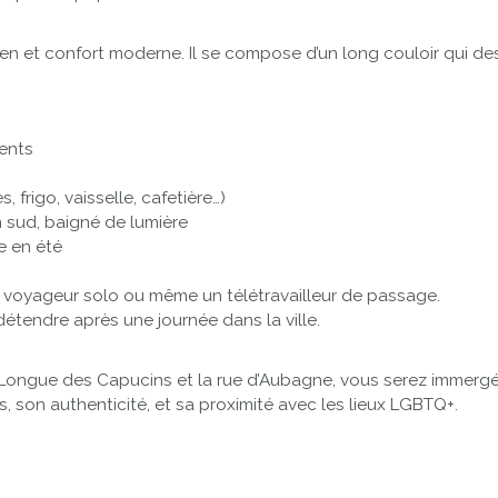
ncien et confort moderne. Il se compose d’un long couloir qui 
ents
 frigo, vaisselle, cafetière…)
 sud, baigné de lumière
le en été
*** voyageur solo ou même un télétravailleur de passage.
étendre après une journée dans la ville.
ue Longue des Capucins et la rue d’Aubagne, vous serez immergé 
, son authenticité, et sa proximité avec les lieux LGBTQ+.