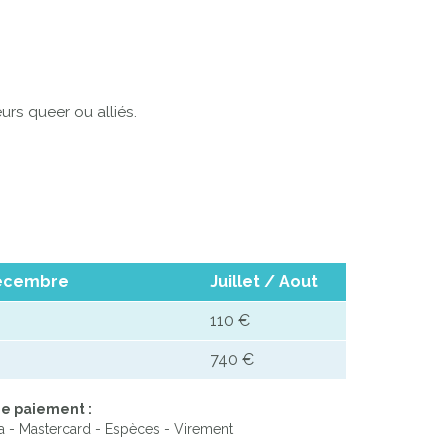
rs queer ou alliés.
 Décembre
Juillet / Aout
110 €
740 €
e paiement :
a - Mastercard - Espèces - Virement