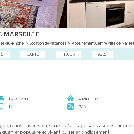
E MARSEILLE
hes-du-Rhône
Location de vacances
Appartement Centre ville de Marseil
FS
CARTE
HÔTES
AVIS
1 chambres
2 pers. max
TV
Wifi
e, rénové avec soin, situé au 2e étage sans ascenseur d’un 
n quartier populaire et vivant du 1er arrondissement.