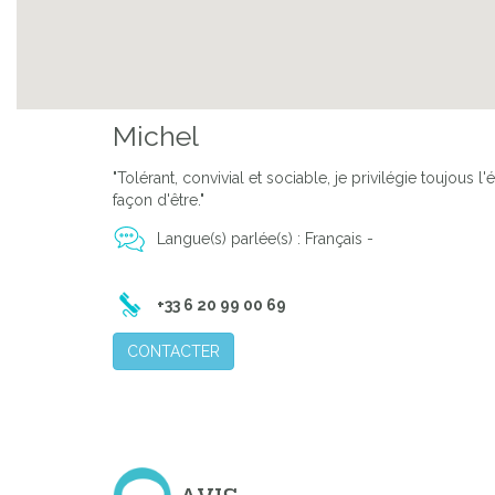
Michel
"Tolérant, convivial et sociable, je privilégie toujous
façon d'être."
Langue(s) parlée(s) : Français -
+33 6 20 99 00 69
CONTACTER