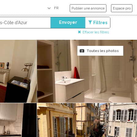
Publier une annonce
Espace pro
Envoyer
Filtres
Effacer les filtres
Toutes les photos