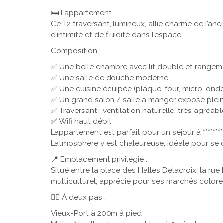
🛏️ L’appartement :
Ce T2 traversant, lumineux, allie charme de l’a
d’intimité et de fluidité dans l’espace.
Composition :
✅ Une belle chambre avec lit double et rangem
✅ Une salle de douche moderne
✅ Une cuisine équipée (plaque, four, micro-ondes,
✅ Un grand salon / salle à manger exposé plein
✅ Traversant : ventilation naturelle, très agréab
✅ Wifi haut débit
L’appartement est parfait pour un séjour à *****
L’atmosphère y est chaleureuse, idéale pour se d
📍 Emplacement privilégié :
Situé entre la place des Halles Delacroix, la r
multiculturel, apprécié pour ses marchés colorés
🚶‍♂️ À deux pas :
Vieux-Port à 200m à pied