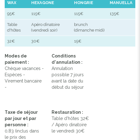
WAX
HEXAGONE
HONGRIE
MANUELLA
95€
115€
115€
135€
Table
Apéro dînatoire
brunch
d'hôtes
(vendredi soir)
(dimanche midi)
32€
30€
15€
Modes de
Conditions
paiement :
d'annulation :
Chèque vacances -
Annulation
Espèces -
possible 7 jours
Virement bancaire
avant la date du
-
début du séjour
Taxe de séjour
Restauration :
par jour et par
Table d'hôtes 32€
personne :
/ Apéro dinatoire
0,83 (inclus dans
le vendredi 30€
le prix des