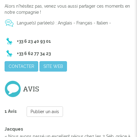
Alors n'hésitez pas, venez vous aussi partager ces moments en
notre compagnie !
Langue(s) parlée(s) : Anglais - Français - Italien -
+33 6 23 40 93 01
+33 6 62 77 34 23
CONTACTER
SITE WEB
AVIS
1 Avis
Publier un avis
Jacques
« Nous avons passé un excellent séjour chez les 2 Séb..grâce à