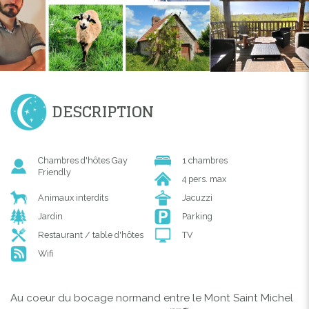
DESCRIPTION
Chambres d'hôtes Gay
1 chambres
Friendly
4 pers. max
Animaux interdits
Jacuzzi
Jardin
Parking
Restaurant / table d'hôtes
TV
Wifi
Au coeur du bocage normand entre le Mont Saint Michel