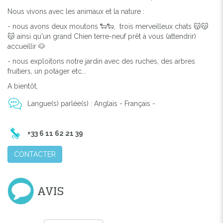
Nous vivons avec les animaux et la nature :
- nous avons deux moutons 🐑🐑, trois merveilleux chats 😽😽
😽 ainsi qu'un grand Chien terre-neuf prêt à vous (attendrir)
accueillir 🐶
- nous exploitons notre jardin avec des ruches, des arbres
fruitiers, un potager etc...
A bientôt,
Langue(s) parlée(s) : Anglais - Français -
+33 6 11 62 21 39
Previous
Next
CONTACTER
WELCOME
AVIS