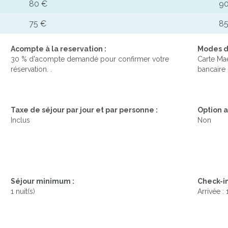
80 €
90
75 €
85
Acompte à la reservation :
Modes d
30 % d'acompte demandé pour confirmer votre
Carte Mae
réservation. .
bancaire 
Taxe de séjour par jour et par personne :
Option a
Inclus
Non
Séjour minimum :
Check-in
1 nuit(s)
Arrivée :