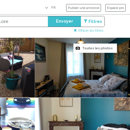
Publier une annonce
Espace pro
Envoyer
Filtres
Effacer les filtres
Toutes les photos