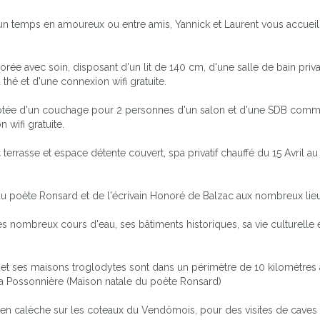
n temps en amoureux ou entre amis, Yannick et Laurent vous accueill
 avec soin, disposant d'un lit de 140 cm, d'une salle de bain privat
thé et d'une connexion wifi gratuite.
otée d'un couchage pour 2 personnes d'un salon et d'une SDB commune
 wifi gratuite.
terrasse et espace détente couvert, spa privatif chauffé du 15 Avril a
 du poète Ronsard et de l'écrivain Honoré de Balzac aux nombreux lieu
es nombreux cours d'eau, ses bâtiments historiques, sa vie culturelle
o et ses maisons troglodytes sont dans un périmètre de 10 kilomètres
 la Possonnière (Maison natale du poète Ronsard)
u en calèche sur les coteaux du Vendômois, pour des visites de caves 