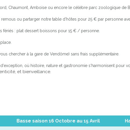
ambord, Chaumont, Amboise ou encore le célèbre parc zoologique de B
emous ou partarger notre table d'hôtes pour 25 € par personne avec ap
 fériés : plat dessert boissons pour 15 € / personne.
place.
ous chercher à la gare de Vendôme) sans frais supplémentaire.
d'exception, où histoire, nature et gastronomie s'harmonisent pour v
nticité, et bienveillance.
Basse saison 16 Octobre au 15 Avril
Ha