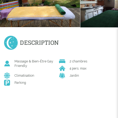
DESCRIPTION
Massage & Bien-Être Gay
2 chambres
Friendly
4 pers. max
Climatisation
Jardin
Parking