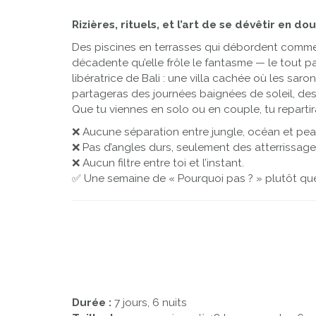
Rizières, rituels, et l’art de se dévêtir en do
Des piscines en terrasses qui débordent comme 
décadente qu’elle frôle le fantasme — le tout
libératrice de Bali : une villa cachée où les sar
partageras des journées baignées de soleil, des
Que tu viennes en solo ou en couple, tu repartira
❌ Aucune séparation entre jungle, océan et pea
❌ Pas d’angles durs, seulement des atterrissag
❌ Aucun filtre entre toi et l’instant.
✅ Une semaine de « Pourquoi pas ? » plutôt que 
Durée :
7 jours, 6 nuits