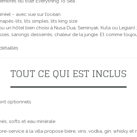
embres du staff Everything To Sea
irréel – avec vue sur l’océan
és-lits, lits simples, lits king size
 un hôtel bien choisi à Nusa Dua, Seminyak, Kuta ou Legian) ; 
sses, sarongs desserrés, chaleur de la jungle. Et comme toujou
détaillés
TOUT CE QUI EST INCLUS
sont optionnels
hés, softs et eau minérale
e-service à la villa propose bière, vins, vodka, gin, whisky et