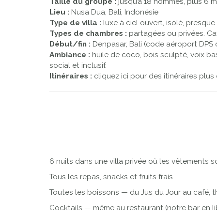
Taille du groupe :
jusqu’à 18 hommes, plus 6 m
Lieu :
Nusa Dua, Bali, Indonésie
Type de villa :
luxe à ciel ouvert, isolé, presque 
Types de chambres :
partagées ou privées. Canap
Début/fin :
Denpasar, Bali (code aéroport DPS ou
Ambiance :
huile de coco, bois sculpté, voix ba
social et inclusif.
Itinéraires :
cliquez ici pour des itinéraires plus 
6 nuits dans une villa privée où les vêtements 
Tous les repas, snacks et fruits frais
Toutes les boissons — du Jus du Jour au café, t
Cocktails — même au restaurant (notre bar en libr