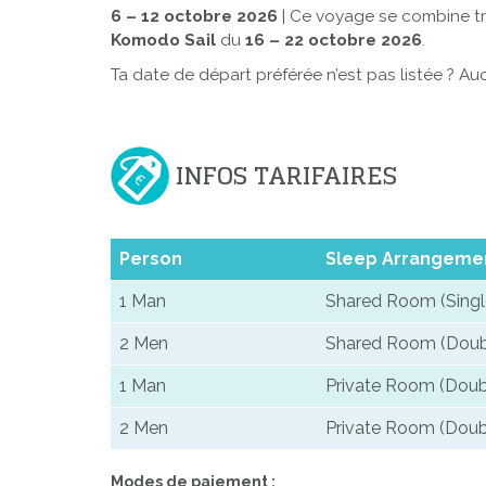
6 – 12 octobre 2026
| Ce voyage se combine tr
Komodo Sail
du
16 – 22 octobre 2026
.
Ta date de départ préférée n’est pas listée ? Au
INFOS TARIFAIRES
Person
Sleep Arrangeme
1 Man
Shared Room (Singl
2 Men
Shared Room (Doubl
1 Man
Private Room (Doub
2 Men
Private Room (Doub
Modes de paiement :