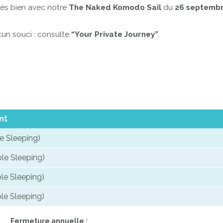
ès bien avec notre
The Naked Komodo Sail
du
26 septembr
cun souci : consulte
“Your Private Journey”
.
nt
e Sleeping)
e Sleeping)
le Sleeping)
le Sleeping)
Fermeture annuelle :