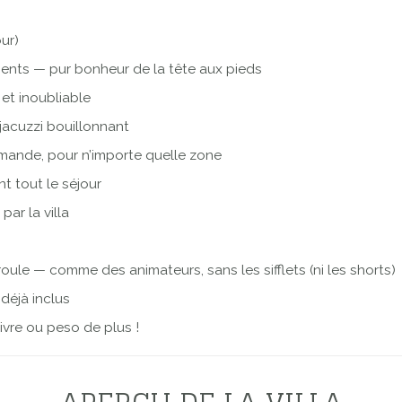
our)
gents — pur bonheur de la tête aux pieds
et inoubliable
 jacuzzi bouillonnant
mande, pour n’importe quelle zone
t tout le séjour
par la villa
ule — comme des animateurs, sans les sifflets (ni les shorts)
déjà inclus
ivre ou peso de plus !