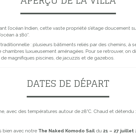
APERÇU DE LA VILLA
t l’océan Indien, cette vaste propriété s’étage doucement sur
l’océan à 180°.
 traditionnelle : plusieurs bâtiments reliés par des chemins, à
ouze chambres luxueusement aménagées. Pour se retrouver, on d
, de magnifiques piscines, de jacuzzis et de gazebos.
DATES DE DÉPART
THE NAKED PARADISE VILLA
he, avec des températures autour de 28°C. Chaud et détendu : 
s bien avec notre
The Naked Komodo Sail
du
21 – 27 juillet