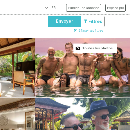
Publier une annonce
Espace pro
Envoyer
Filtres
Effacer les filtres
Toutes les photos