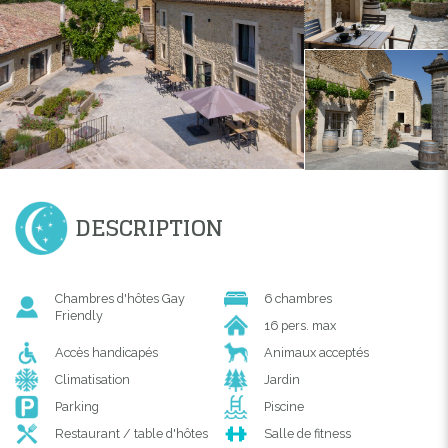
DESCRIPTION
Chambres d'hôtes Gay
6 chambres
Friendly
16 pers. max
Accès handicapés
Animaux acceptés
Climatisation
Jardin
Parking
Piscine
Restaurant / table d'hôtes
Salle de fitness