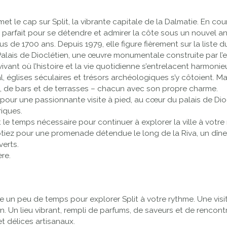
et le cap sur Split, la vibrante capitale de la Dalmatie. En c
t parfait pour se détendre et admirer la côte sous un nouvel an
lus de 1700 ans. Depuis 1979, elle figure fièrement sur la liste
alais de Dioclétien, une œuvre monumentale construite par l’emp
vivant où l’histoire et la vie quotidienne s’entrelacent harmoni
l, églises séculaires et trésors archéologiques s’y côtoient. Mais
s, de bars et de terrasses – chacun avec son propre charme.
ur une passionnante visite à pied, au cœur du palais de Dioclé
riques.
le temps nécessaire pour continuer à explorer la ville à votre
optiez pour une promenade détendue le long de la Riva, un dîne
verts.
re.
e un peu de temps pour explorer Split à votre rythme. Une visi
. Un lieu vibrant, rempli de parfums, de saveurs et de rencont
 et délices artisanaux.