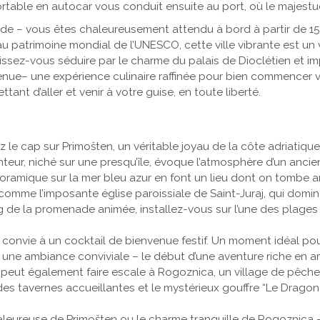
ortable en autocar vous conduit ensuite au port, où le majest
ude – vous êtes chaleureusement attendu à bord à partir de 1
 au patrimoine mondial de l’UNESCO, cette ville vibrante est un 
aissez-vous séduire par le charme du palais de Dioclétien et 
venue– une expérience culinaire raffinée pour bien commencer v
ant d’aller et venir à votre guise, en toute liberté.
le cap sur Primošten, un véritable joyau de la côte adriatiqu
eur, niché sur une presqu’île, évoque l’atmosphère d’un ancien
oramique sur la mer bleu azur en font un lieu dont on tombe 
comme l’imposante église paroissiale de Saint-Juraj, qui domine
g de la promenade animée, installez-vous sur l’une des plages 
 convie à un cocktail de bienvenue festif. Un moment idéal pou
e ambiance conviviale – le début d’une aventure riche en ami
 peut également faire escale à Rogoznica, un village de pêche
 des tavernes accueillantes et le mystérieux gouffre “Le Drag
chaleureuse de Primošten ou le charme tranquille de Rogoznica