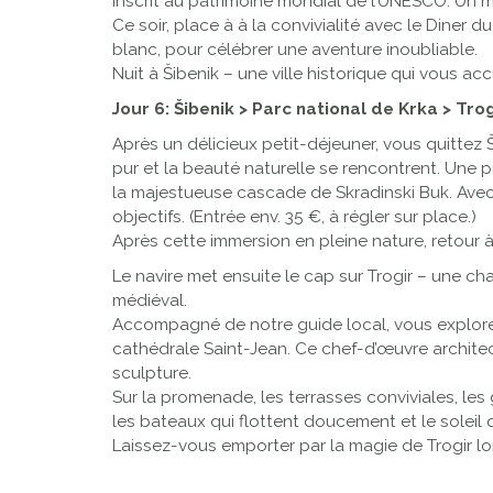
inscrit au patrimoine mondial de l’UNESCO. Un mo
Ce soir, place à à la convivialité avec le Diner du
blanc, pour célébrer une aventure inoubliable.
Nuit à Šibenik – une ville historique qui vous ac
Jour 6: Šibenik > Parc national de Krka > Trog
Après un délicieux petit-déjeuner, vous quittez Š
pur et la beauté naturelle se rencontrent. Une 
la majestueuse cascade de Skradinski Buk. Avec s
objectifs. (Entrée env. 35 €, à régler sur place.)
Après cette immersion en pleine nature, retour 
Le navire met ensuite le cap sur Trogir – une c
médiéval.
Accompagné de notre guide local, vous explorez 
cathédrale Saint-Jean. Ce chef-d’œuvre architectu
sculpture.
Sur la promenade, les terrasses conviviales, les 
les bateaux qui flottent doucement et le soleil q
Laissez-vous emporter par la magie de Trogir lors