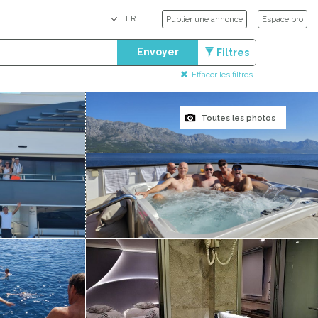
Publier une annonce
Espace pro
Envoyer
Filtres
Effacer les filtres
Toutes les photos