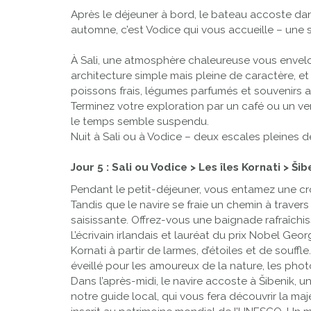
Après le déjeuner à bord, le bateau accoste dans
automne, c’est Vodice qui vous accueille – une s
Previous
À Sali, une atmosphère chaleureuse vous envelo
architecture simple mais pleine de caractère, et 
poissons frais, légumes parfumés et souvenirs ar
Terminez votre exploration par un café ou un ve
le temps semble suspendu.
Nuit à Sali ou à Vodice – deux escales pleines d
Jour 5 : Sali ou Vodice > Les îles Kornati > Šib
Pendant le petit-déjeuner, vous entamez une crois
Tandis que le navire se fraie un chemin à traver
saisissante. Offrez-vous une baignade rafraîchis
L’écrivain irlandais et lauréat du prix Nobel Geo
Kornati à partir de larmes, d’étoiles et de souffle
éveillé pour les amoureux de la nature, les phot
Dans l’après-midi, le navire accoste à Šibenik, 
notre guide local, qui vous fera découvrir la m