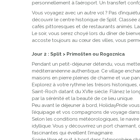
personnellement à l’aéroport. Un transfert conf
Vous voyagez avec un autre vol ? Pas d’inquiét
découvrir le centre historique de Split. Classée
cafés pittoresques et de restaurants animés. L
Le soir, vous serez choyé lors du dîner de bien
accoste toujours au cœur des villes, vous permett
Jour 2 : Split > Primošten ou Rogoznica
Pendant un petit-déjeuner détendu, vous mettez 
méditerranéenne authentique. Ce village enchant
maisons en pierre pleines de charme et vue pan
Explorez à votre rythme les trésors historiques, 
Saint-Roch datant du XVIIe siècle. Flânez le lon
par la sérénité et la beauté de ce lieu unique.
Peu avant le déjeuner à bord, HolidayPride vous
l’équipage et vos compagnons de voyage dans un
Selon les conditions météorologiques, le navire
idyllique. Vous y découvrirez un port charmant,
fascinantes qui éveillent l’imaginaire.
Soirée libre et nuit à bord dans l’atmosphère 