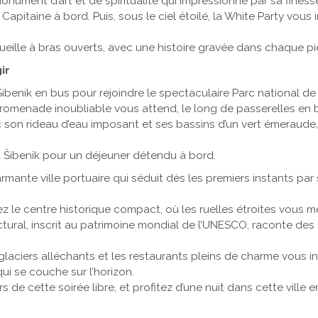
nument d’art et de spiritualité qui impressionne par sa finesse
 Capitaine à bord. Puis, sous le ciel étoilé, la White Party vous i
cueille à bras ouverts, avec une histoire gravée dans chaque pie
ir
ibenik en bus pour rejoindre le spectaculaire Parc national de Kr
promenade inoubliable vous attend, le long de passerelles en 
on rideau d’eau imposant et ses bassins d’un vert émeraude, ce 
à Šibenik pour un déjeuner détendu à bord.
harmante ville portuaire qui séduit dès les premiers instants 
le centre historique compact, où les ruelles étroites vous mè
ral, inscrit au patrimoine mondial de l’UNESCO, raconte des siè
glaciers alléchants et les restaurants pleins de charme vous inv
ui se couche sur l’horizon.
 de cette soirée libre, et profitez d’une nuit dans cette ville 