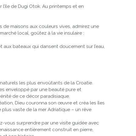
 l’île de Dugi Otok. Au printemps et en
Next
es de maisons aux couleurs vives, admirez une
arché local, goûtez à la vie insulaire :
 et aux bateaux qui dansent doucement sur l’eau,
 naturels les plus envoûtants de la Croatie.
 êtes enveloppé par une beauté pure et
érénité de ce décor paradisiaque.
création, Dieu couronna son œuvre et créa les îles
 le plus vaste de la mer Adriatique – un rêve
sez-vous surprendre par une visite guidée avec
enaissance entièrement construit en pierre,