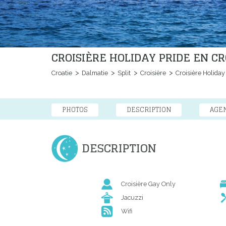
CROISIÈRE HOLIDAY PRIDE EN C
Croatie
Dalmatie
Split
Croisière
Croisière Holiday
PHOTOS
DESCRIPTION
AGE
DESCRIPTION
Croisière Gay Only
Jacuzzi
Wifi