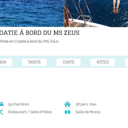
ROATIE À BORD DU MS ZEUS
 Pride en Croatie à bord du MS Zeus
NDA
TARIFS
CARTE
HÔTES
19 chambres
38 pers. max
Restaurant / table d'hôtes
Salle de fitness