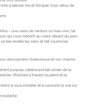
 et son histoire.
nvite à danser, rire et trinquer, tous vêtus de
rre.
ka – une oasis de verdure où l’eau vive, l’air
bois qui vous mènent au cœur vibrant du parc :
lieu éveille les sens et fait sourire les
par son atmosphère chaleureuse et son charme
nent jusqu’au célèbre portail roman de la
cles d’histoire à travers la pierre et la
itent à vous installer et à savourer la vue sur
envoûtante.