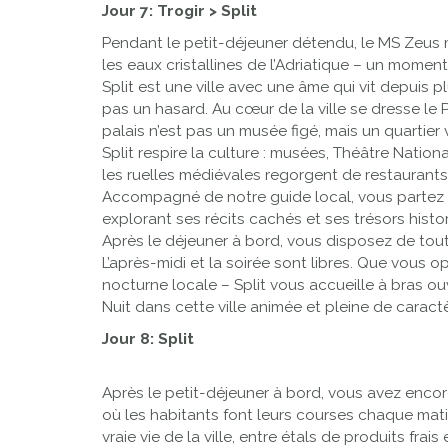
Jour 7: Trogir > Split
Pendant le petit-déjeuner détendu, le MS Zeus m
les eaux cristallines de l’Adriatique – un momen
Split est une ville avec une âme qui vit depuis p
pas un hasard. Au cœur de la ville se dresse le P
palais n’est pas un musée figé, mais un quartier 
Split respire la culture : musées, Théâtre Nationa
les ruelles médiévales regorgent de restaurant
Accompagné de notre guide local, vous partez po
explorant ses récits cachés et ses trésors histo
Après le déjeuner à bord, vous disposez de tout 
L’après-midi et la soirée sont libres. Que vous 
nocturne locale – Split vous accueille à bras ou
Nuit dans cette ville animée et pleine de caractè
Jour 8: Split
Après le petit-déjeuner à bord, vous avez encor
où les habitants font leurs courses chaque matin
vraie vie de la ville, entre étals de produits frais