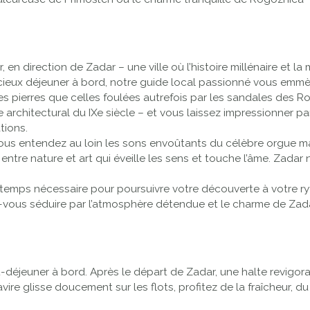
 en direction de Zadar – une ville où l’histoire millénaire et
élicieux déjeuner à bord, notre guide local passionné vous em
es pierres que celles foulées autrefois par les sandales des Ro
rchitectural du IXe siècle – et vous laissez impressionner par
tions.
 vous entendez au loin les sons envoûtants du célèbre orgue m
re nature et art qui éveille les sens et touche l’âme. Zadar n’e
e temps nécessaire pour poursuivre votre découverte à votre ryt
z-vous séduire par l’atmosphère détendue et le charme de Zadar
-déjeuner à bord. Après le départ de Zadar, une halte revigor
navire glisse doucement sur les flots, profitez de la fraîcheur