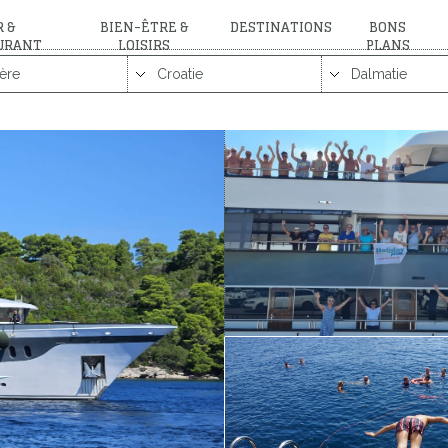
 &
BIEN-ÊTRE &
DESTINATIONS
BONS
URANT
LOISIRS
PLANS