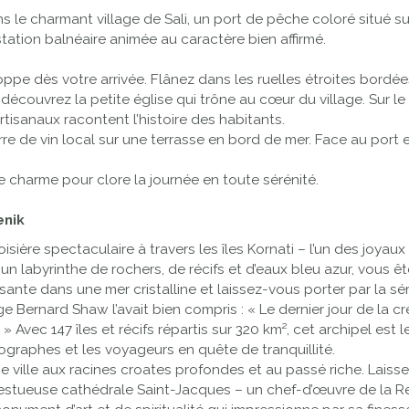
 le charmant village de Sali, un port de pêche coloré situé sur
tation balnéaire animée au caractère bien affirmé.
ppe dès votre arrivée. Flânez dans les ruelles étroites bordé
découvrez la petite église qui trône au cœur du village. Sur le m
tisanaux racontent l’histoire des habitants.
rre de vin local sur une terrasse en bord de mer. Face au port
e charme pour clore la journée en toute sérénité.
enik
ière spectaculaire à travers les îles Kornati – l’un des joyaux
s un labyrinthe de rochers, de récifs et d’eaux bleu azur, vous
sante dans une mer cristalline et laissez-vous porter par la s
rge Bernard Shaw l’avait bien compris : « Le dernier jour de la 
. » Avec 147 îles et récifs répartis sur 320 km², cet archipel est
ographes et les voyageurs en quête de tranquillité.
une ville aux racines croates profondes et au passé riche. Lais
ajestueuse cathédrale Saint-Jacques – un chef-d’œuvre de la R