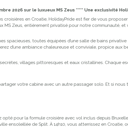
embre 2026
sur le luxueux MS Zeus ***** Une exclusivité Hol
 croisières en Croatie, HolidayPride est fier de vous propose
 MS Zeus, entièrement privatisé pour notre communauté, et v
nes spacieuses, toutes équipées d’une salle de bains privativ
erez d’une ambiance chaleureuse et conviviale, propice aux b
secrètes, villages pittoresques et eaux cristallines. Chaque es
rtager votre cabine avec un autre passager solo. Et si nous
z opté pour la formule croisière avec vol inclus depuis Bruxel
 ville ensoleillée de Split. À 14h10, vous atterrissez en Croatie,