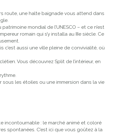
ours route, une halte baignade vous attend dans
gle.
 du patrimoine mondial de l’UNESCO – et ce n’est
ereur romain qui s’y installa au IIIe siècle. Ce
eusement.
 c’est aussi une ville pleine de convivialité, où
tien. Vous découvrez Split de l’intérieur, en
 rythme.
r sous les étoiles ou une immersion dans la vie
te incontournable : le marché animé et coloré
res spontanées. C’est ici que vous goûtez à la