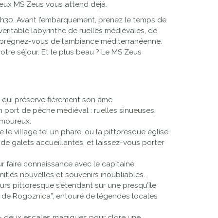
ueux MS Zeus vous attend déjà.
5h30. Avant l’embarquement, prenez le temps de
véritable labyrinthe de ruelles médiévales, de
imprégnez-vous de l’ambiance méditerranéenne.
otre séjour. Et le plus beau ? Le MS Zeus
e qui préserve fièrement son âme
 port de pêche médiéval : ruelles sinueuses,
amoureux.
 le village tel un phare, ou la pittoresque église
de galets accueillantes, et laissez-vous porter
r faire connaissance avec le capitaine,
tiés nouvelles et souvenirs inoubliables.
urs pittoresque s’étendant sur une presqu’île
on de Rogoznica”, entouré de légendes locales
 – deux escales magiques pour clore une