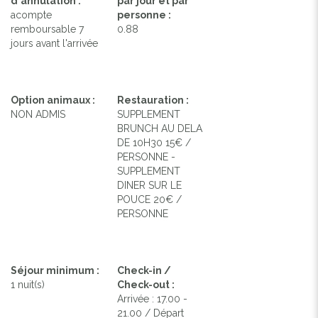
d'annulation :
par jour et par
acompte
personne :
remboursable 7
0.88
Previous
Next
jours avant l'arrivée
Option animaux :
Restauration :
NON ADMIS
SUPPLEMENT
BRUNCH AU DELA
DE 10H30 15€ /
PERSONNE -
SUPPLEMENT
DINER SUR LE
POUCE 20€ /
PERSONNE
Séjour minimum :
Check-in /
1 nuit(s)
Check-out :
Arrivée : 17.00 -
21.00 / Départ