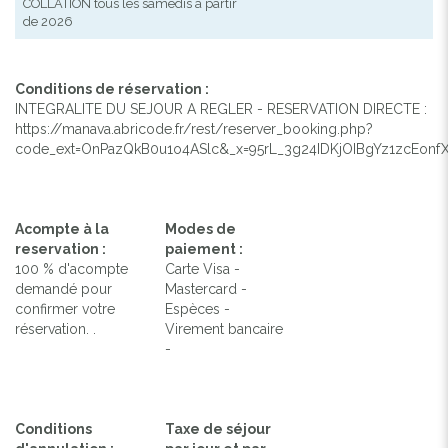
COLLATION tous les samedis à partir
de 2026
Conditions de réservation :
INTEGRALITE DU SEJOUR A REGLER - RESERVATION DIRECTE :
https://manava.abricode.fr/rest/reserver_booking.php?
code_ext=OnPazQkB0u1o4ASlc&_x=95rL_3g24IDKjOIBgYz1zcEonf
Acompte à la
Modes de
reservation :
paiement :
100 % d'acompte
Carte Visa -
demandé pour
Mastercard -
confirmer votre
Espèces -
réservation. .
Virement bancaire
-
Conditions
Taxe de séjour