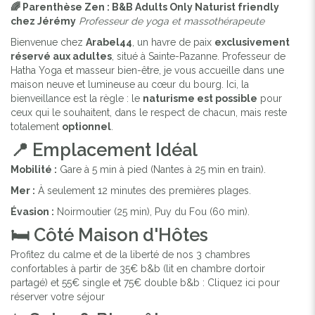
🌈 Parenthèse Zen : B&B Adults Only Naturist friendly
chez Jérémy
Professeur de yoga et massothérapeute
Bienvenue chez
Arabel44
, un havre de paix
exclusivement
réservé aux adultes
, situé à Sainte-Pazanne. Professeur de
Hatha Yoga et masseur bien-être, je vous accueille dans une
maison neuve et lumineuse au cœur du bourg. Ici, la
bienveillance est la règle : le
naturisme est possible
pour
ceux qui le souhaitent, dans le respect de chacun, mais reste
totalement
optionnel
.
📍 Emplacement Idéal
Mobilité :
Gare à 5 min à pied (Nantes à 25 min en train).
Mer :
À seulement 12 minutes des premières plages.
Évasion :
Noirmoutier (25 min), Puy du Fou (60 min).
🛏️ Côté Maison d'Hôtes
Profitez du calme et de la liberté de nos 3 chambres
confortables à partir de 35€ b&b (lit en chambre dortoir
partagé) et 55€ single et 75€ double b&b : Cliquez ici pour
réserver votre séjour