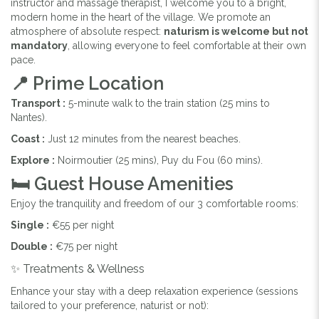
instructor and massage therapist, I welcome you to a bright,
modern home in the heart of the village. We promote an
atmosphere of absolute respect:
naturism is welcome but not
mandatory
, allowing everyone to feel comfortable at their own
pace.
📍 Prime Location
Transport :
5-minute walk to the train station (25 mins to
Nantes).
Coast :
Just 12 minutes from the nearest beaches.
Explore :
Noirmoutier (25 mins), Puy du Fou (60 mins).
🛏️ Guest House Amenities
Enjoy the tranquility and freedom of our 3 comfortable rooms:
Single :
€55 per night
Double :
€75 per night
✨ Treatments & Wellness
Enhance your stay with a deep relaxation experience (sessions
tailored to your preference, naturist or not):