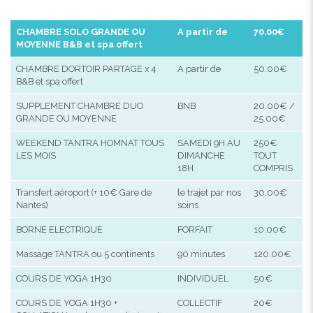
CHAMBRE SOLO GRANDE OU
A partir de
70.00€
MOYENNE B&B et spa offert
CHAMBRE DORTOIR PARTAGE x 4
A partir de
50.00€
B&B et spa offert
SUPPLEMENT CHAMBRE DUO
BNB
20.00€ /
GRANDE OU MOYENNE
25.00€
WEEKEND TANTRA HOMNAT TOUS
SAMEDI 9H AU
250€
LES MOIS
DIMANCHE
TOUT
18H
COMPRIS
Transfert aéroport (+ 10€ Gare de
le trajet par nos
30.00€
Nantes)
soins
BORNE ELECTRIQUE
FORFAIT
10.00€
Massage TANTRA ou 5 continents
90 minutes
120.00€
COURS DE YOGA 1H30
INDIVIDUEL
50€
COURS DE YOGA 1H30 +
COLLECTIF
20€