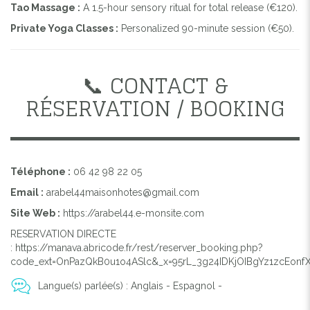
Tao Massage :
A 1.5-hour sensory ritual for total release (€120).
Private Yoga Classes :
Personalized 90-minute session (€50).
📞 CONTACT &
RÉSERVATION / BOOKING
Téléphone :
06 42 98 22 05
Email :
arabel44maisonhotes@gmail.com
Site Web :
https://arabel44.e-monsite.com
RESERVATION DIRECTE
: https://manava.abricode.fr/rest/reserver_booking.php?
code_ext=OnPazQkB0u1o4ASlc&_x=95rL_3g24IDKjOIBgYz1zcEonf
Langue(s) parlée(s) : Anglais - Espagnol -