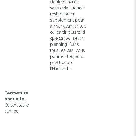
d’autres invités,
sans cela aucune
restriction ni
Previous
Next
supplément pour
arriver avant 14 :00
ou partir plus tard
que 12 :00, selon
LA PISCINE 5 X 10 METRES
planning. Dans
tous les cas, vous
pourrez toujours
profitez de
l’Hacienda.
Fermeture
annuelle :
Ouvert toute
l'année