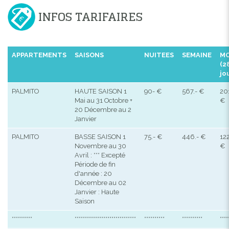
INFOS TARIFAIRES
APPARTEMENTS
SAISONS
NUITEES
SEMAINE
MO
(2
jo
PALMITO
HAUTE SAISON 1
90- €
567.- €
20
Mai au 31 Octobre +
€
20 Décembre au 2
Janvier
PALMITO
BASSE SAISON 1
75.- €
446.- €
122
Novembre au 30
€
Avril : *** Excepté
Période de fin
d'année : 20
Décembre au 02
Janvier : Haute
Saison
**********
******************************
**********
**********
****