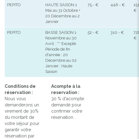
PEPITO
HAUTE SAISON 1
75.- €
446.- €
151
Mai au 31 Octobre +
€
20 Décembre au 2
Janvier
PEPITO
BASSE SAISON 1
52.- €
310.- €
728
Novembre au 30
€
Avril : *** Excepté
Période de fin
d'année : 20
Décembre au 02
Janvier : Haute
Saison
Conditions de
Acompte à la
réservation :
reservation :
Nous vous
30 % d'acompte
demanderons un
demandé pour
virement de 30%
confirmer votre
du montant de
réservation. .
votre séjour pour
garantir votre
réservation par