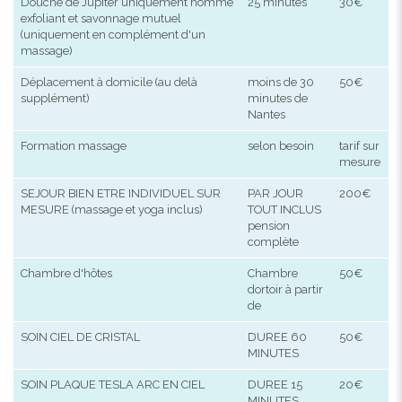
Douche de Jupiter uniquement homme
25 minutes
30€
exfoliant et savonnage mutuel
(uniquement en complément d'un
massage)
Déplacement à domicile (au delà
moins de 30
50€
supplément)
minutes de
Nantes
Formation massage
selon besoin
tarif sur
mesure
SEJOUR BIEN ETRE INDIVIDUEL SUR
PAR JOUR
200€
MESURE (massage et yoga inclus)
TOUT INCLUS
pension
complète
Chambre d'hôtes
Chambre
50€
dortoir à partir
de
SOIN CIEL DE CRISTAL
DUREE 60
50€
MINUTES
SOIN PLAQUE TESLA ARC EN CIEL
DUREE 15
20€
MINUTES