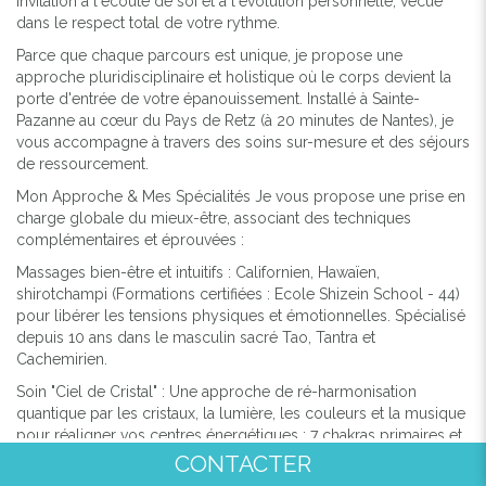
invitation à l'écoute de soi et à l'évolution personnelle, vécue
dans le respect total de votre rythme.
Parce que chaque parcours est unique, je propose une
approche pluridisciplinaire et holistique où le corps devient la
porte d'entrée de votre épanouissement. Installé à
Sainte-
Pazanne
au cœur du
Pays de Retz (à 20 minutes de Nantes)
, je
vous accompagne à travers des soins sur-mesure et des séjours
de ressourcement.
Mon Approche & Mes Spécialités
Je vous propose une prise en
charge globale du mieux-être, associant des techniques
complémentaires et éprouvées :
Massages bien-être et intuitifs : Californien, Hawaïen,
shirotchampi
(Formations certifiées : Ecole Shizein School - 44)
pour libérer les tensions physiques et émotionnelles. Spécialisé
depuis 10 ans dans le masculin sacré
Tao, Tantra et
Cachemirien.
Soin "Ciel de Cristal"
: Une approche de ré-harmonisation
quantique par les cristaux, la lumière, les couleurs et la musique
pour réaligner vos centres énergétiques : 7 chakras primaires et
secondaires.
CONTACTER