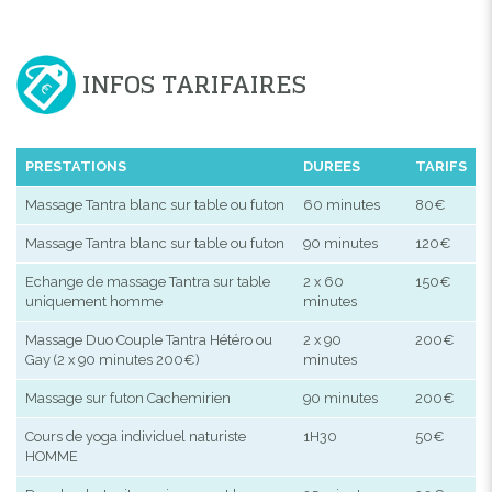
INFOS TARIFAIRES
PRESTATIONS
DUREES
TARIFS
Massage Tantra blanc sur table ou futon
60 minutes
80€
Massage Tantra blanc sur table ou futon
90 minutes
120€
Echange de massage Tantra sur table
2 x 60
150€
uniquement homme
minutes
Massage Duo Couple Tantra Hétéro ou
2 x 90
200€
Gay (2 x 90 minutes 200€)
minutes
Massage sur futon Cachemirien
90 minutes
200€
Cours de yoga individuel naturiste
1H30
50€
HOMME