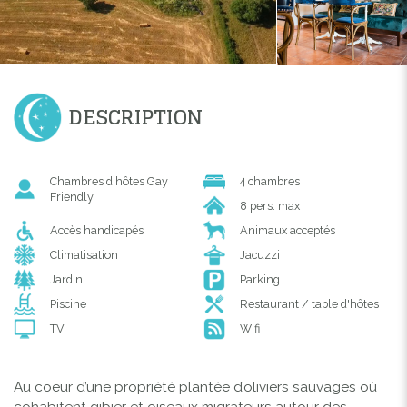
DESCRIPTION
Chambres d'hôtes Gay
4 chambres
Friendly
8 pers. max
Accès handicapés
Animaux acceptés
Climatisation
Jacuzzi
Jardin
Parking
Piscine
Restaurant / table d'hôtes
TV
Wifi
Au coeur d’une propriété plantée d’oliviers sauvages où
cohabitent gibier et oiseaux migrateurs autour des