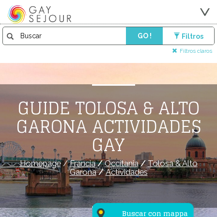
GO !
Filtros
Filtros claros
GUIDE TOLOSA & ALTO
GARONA ACTIVIDADES
GAY
Homepage
/
Francia
/
Occitania
/
Tolosa & Alto
Garona
/
Actividades
Buscar con mappa