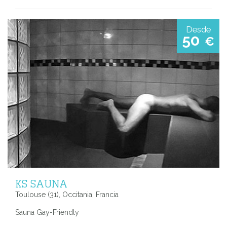
Desde
50
€
KS SAUNA
Toulouse (31), Occitania, Francia
Sauna Gay-Friendly