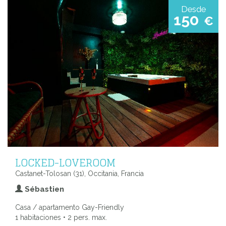
Desde
150
€
LOCKED-LOVEROOM
Castanet-Tolosan (31), Occitania, Francia
Sébastien
Casa / apartamento Gay-Friendly
1 habitaciones • 2 pers. max.