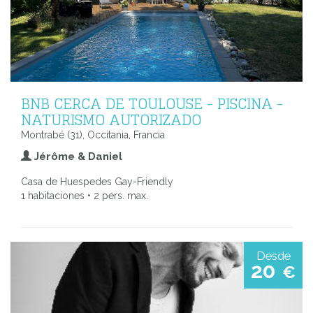
BNB CERCA DE TOULOUSE - PISCINA -
NATURISMO AUTORIZADO
Montrabé (31), Occitania, Francia
Jérôme & Daniel
Casa de Huespedes Gay-Friendly
1 habitaciones • 2 pers. max.
Desde
20
€