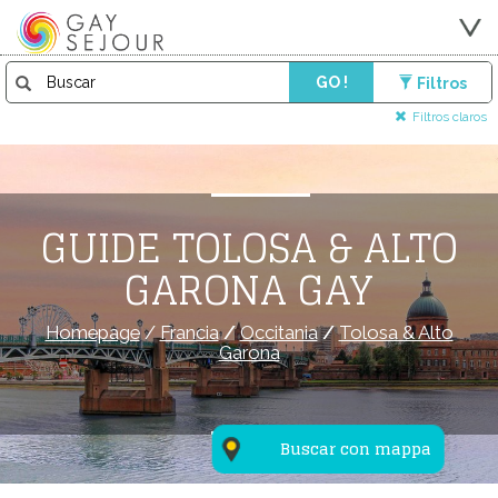
GO !
Filtros
Filtros claros
GUIDE TOLOSA & ALTO
GARONA GAY
Homepage
/
Francia
/
Occitania
/
Tolosa & Alto
Garona
Buscar con mappa