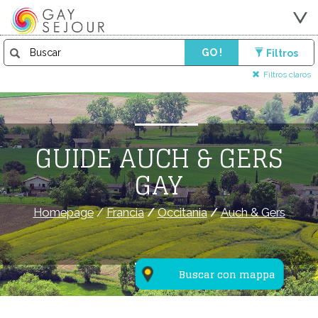
GO !
Filtros
Filtros claros
GUIDE AUCH & GERS
GAY
Homepage
/
Francia
/
Occitania
/
Auch & Gers
Buscar con mappa