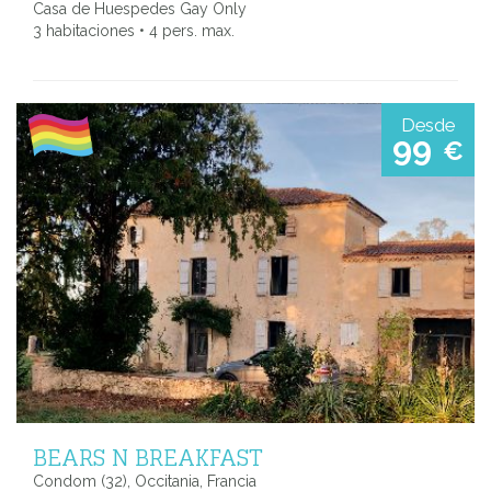
Casa de Huespedes Gay Only
3 habitaciones • 4 pers. max.
Desde
99
€
BEARS N BREAKFAST
Condom (32), Occitania, Francia