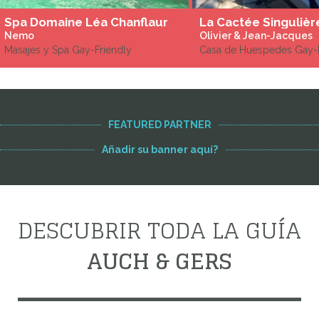
Spa Domaine Léa Chanflaur
La Cactée Singulièr
Nemo
Olivier & Jean-Jacques
Masajes y Spa Gay-Friendly
Casa de Huespedes Gay-F
FEATURED PARTNER
Añadir su banner aquí?
DESCUBRIR TODA LA GUÍA
AUCH & GERS