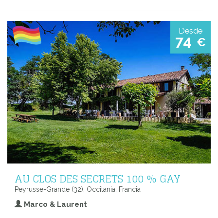
Desde
74
€
AU CLOS DES SECRETS 100 % GAY
Peyrusse-Grande (32), Occitania, Francia
Marco & Laurent