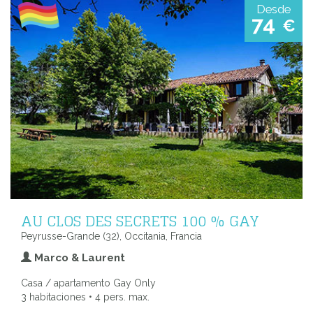
Desde
74
€
AU CLOS DES SECRETS 100 % GAY
Peyrusse-Grande (32), Occitania, Francia
Marco & Laurent
Casa / apartamento Gay Only
3 habitaciones • 4 pers. max.