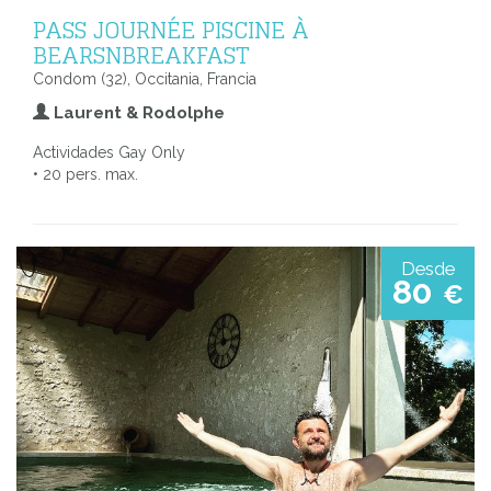
PASS JOURNÉE PISCINE À
BEARSNBREAKFAST
Condom (32), Occitania, Francia
Laurent & Rodolphe
Actividades Gay Only
• 20 pers. max.
Desde
80
€