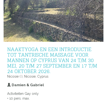
NAAKTYOGA EN EEN INTRODUCTIE
TOT TANTRISCHE MASSAGE VOOR
MANNEN OP CYPRUS VAN 24 T/M 30
MEI, 20 T/M 27 SEPTEMBER EN 17 T/M
24 OKTOBER 2026.
Nicosie ( ), Nicosie, Cyprus
Damien & Gabriel
Activiteiten Gay only
• 10 pers. max.