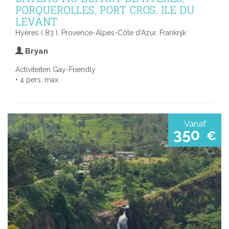
PORQUEROLLES, PORT CROS, ILE DU
LEVANT
Hyères ( 83 ), Provence-Alpes-Côte d'Azur, Frankrijk
Bryan
Activiteiten Gay-Friendly
• 4 pers. max.
Vanaf
350
€