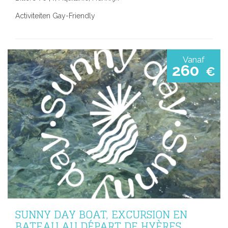
Activiteiten Gay-Friendly
Vanaf
260
€
SUNNY DAY BOAT, EXCURSION EN
BATEAU AU DÉPART DE HYÈRES,