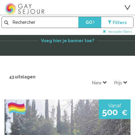
GO !
Filters
FEATURED PARTNER
Verwijder filters
Voeg hier je banner toe?
43 uitslagen
Niew
Prijs
Vanaf
500
€