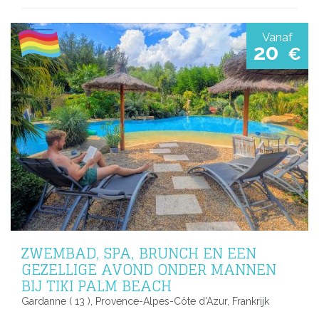
Vanaf
20
€
ZWEMBAD, SPA, BRUNCH EN EEN
GEZELLIGE AVOND ONDER MANNEN
BIJ TIKI PALM BEACH
Gardanne ( 13 ), Provence-Alpes-Côte d'Azur, Frankrijk