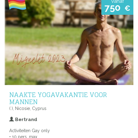
Vanaf
750
€
NAAKTE YOGAVAKANTIE VOOR
MANNEN
( ), Nicosie, Cyprus
Bertrand
Activiteiten Gay only
• 10 pers. max.