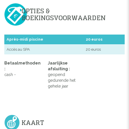
OPTIES &
BOEKINGSVOORWAARDEN
Après-midi piscine
20 euros
Accès au SPA
20 euros
Betaalmethoden
Jaarlijkse
:
afsluiting :
cash -
geopend
gedurende het
gehele jaar
KAART