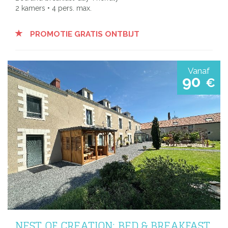
2 kamers • 4 pers. max.
PROMOTIE GRATIS ONTBIJT
Vanaf
90
€
NEST OF CREATION: BED & BREAKFAST