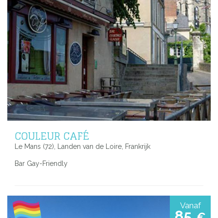
COULEUR CAFÉ
Le Mans (72), Landen van de Loire, Frankrijk
Bar Gay-Friendly
Vanaf
85
€