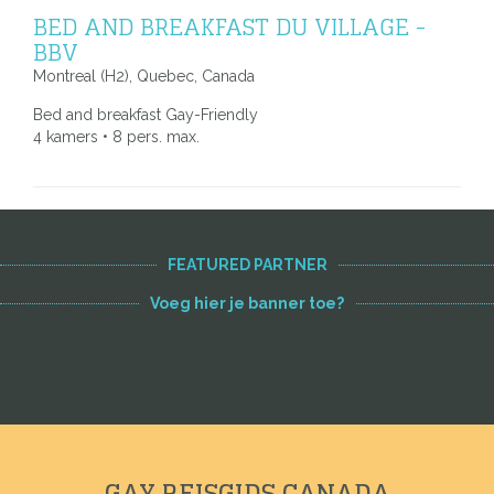
BED AND BREAKFAST DU VILLAGE -
BBV
Montreal (H2), Quebec, Canada
Bed and breakfast Gay-Friendly
4 kamers • 8 pers. max.
FEATURED PARTNER
Voeg hier je banner toe?
GAY REISGIDS CANADA