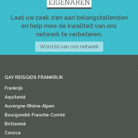
EIGENAREN
Laat uw zaak zien aan belangstellenden
en help mee de kwaliteit van ons
netwerk te verbeteren.
Word lid van ons netwerk
GAY REISGIDS FRANKRIJK
Frankrijk
Aquitanië
Auvergne-Rhône-Alpen
Bourgondië-Franche-Comté
Brittannië
Corsica