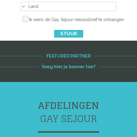
Ik wens de Gay Sejour-nieuwsbrief te ontvangen
STUUR
FEATURED PARTNER
Voeg hier je banner toe?
AFDELINGEN
GAY SEJOUR