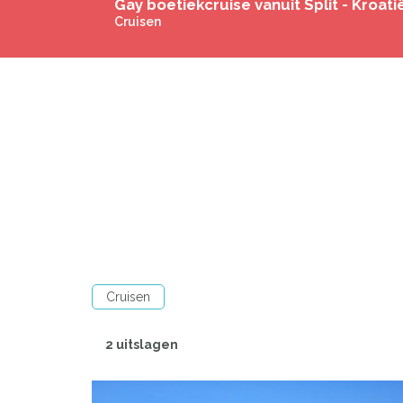
Cruisen
Cruisen
2 uitslagen