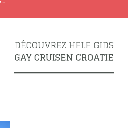
Gay boetiekcruise vanuit Split - Kroatië MS Zeus *****
DÉCOUVREZ HELE GIDS
GAY CRUISEN CROATIE