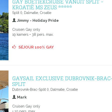
GAY BOETIEKCRUISE VANUIT SPLIT -
KROATIË MS ZEUS *****
Split (), Dalmatie, Croatie
Jimmy - Holiday Pride
Cruisen Gay only
19 kamers • 38 pers. max.
SÉJOUR 100% GAY
GAYSAIL EXCLUSIVE DUBROVNIK-BRAC
SPLIT
Dubrovnik-Brac-Split (), Dalmatie, Croatie
Mark
Cruisen Gay only
• 10 pers. max.