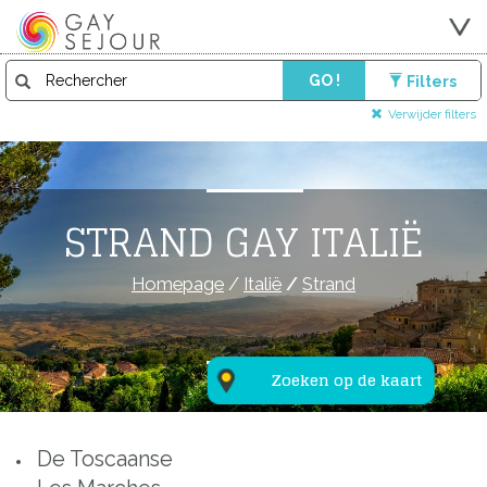
GO !
Filters
Verwijder filters
STRAND GAY ITALIË
Homepage
/
Italië
/
Strand
Zoeken op de kaart
De Toscaanse