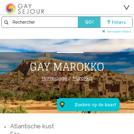
GO !
Filters
Verwijder filters
GAY MAROKKO
Homepage
/
Marokko
Zoeken op de kaart
Atlantische kust