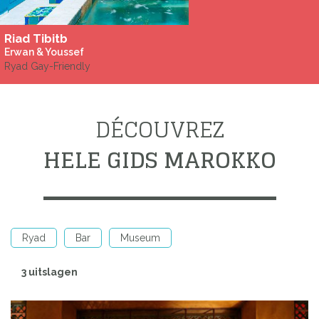
Riad Tibitb
Erwan & Youssef
Ryad Gay-Friendly
DÉCOUVREZ
HELE GIDS MAROKKO
Ryad
Bar
Museum
3 uitslagen