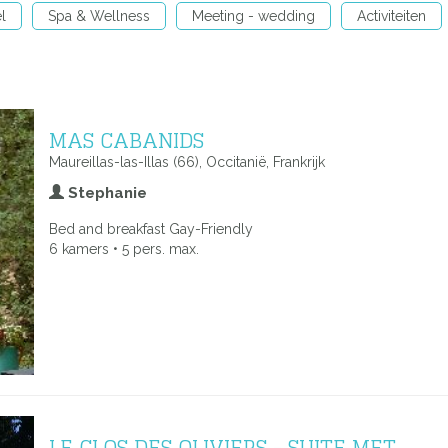
l
Spa & Wellness
Meeting - wedding
Activiteiten
MAS CABANIDS
Maureillas-las-Illas (66), Occitanië, Frankrijk
Stephanie
Bed and breakfast Gay-Friendly
6 kamers • 5 pers. max.
LE CLOS DES OLIVIERS - SUITE MET