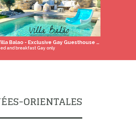
Next
omaine de la Porte de Fer
ed and breakfast Gay only
NÉES-ORIENTALES