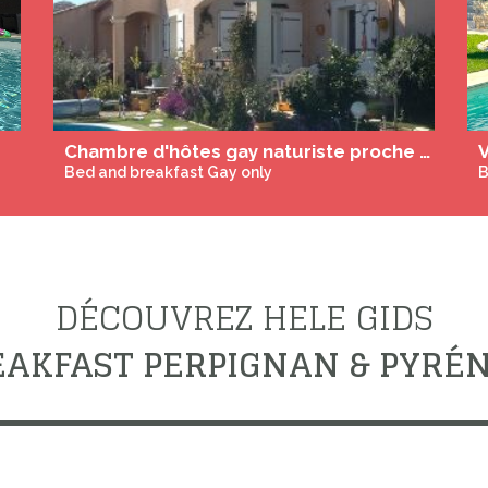
ALOHA Chambres d'hôtes et Gîte Cap D'agde
D
Bed and breakfast Gay only
B
DÉCOUVREZ HELE GIDS
EAKFAST PERPIGNAN & PYRÉ