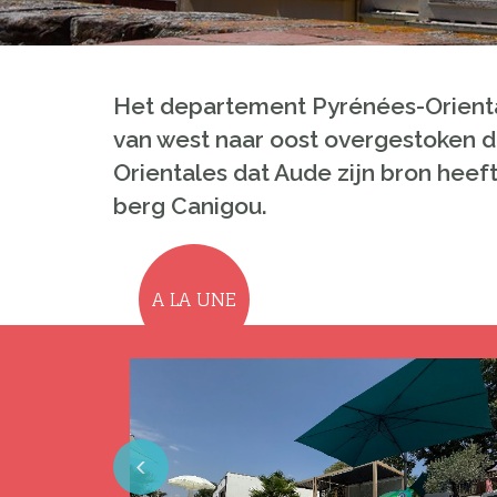
Het departement Pyrénées-Oriental
van west naar oost overgestoken doo
Orientales dat Aude zijn bron heef
berg Canigou.
A LA UNE