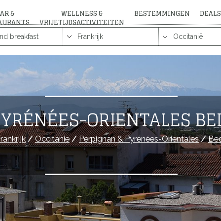
AR &
WELLNESS &
BESTEMMINGEN
DEALS
AURANTS
VRIJETIJDSACTIVITEITEN
PYRÉNÉES-ORIENTALES BE
rankrijk
/
Occitanië
/
Perpignan & Pyrénées-Orientales
/
Bed