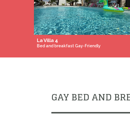
Previous
Le repos du guerrier
Bed and breakfast Gay-Friendly
GAY BED AND BR