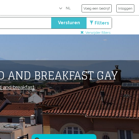
Voeg een bedrijf
Inloggen
Versturen
Filters
Verwijder filters
D AND BREAKFAST GAY
 and breakfast