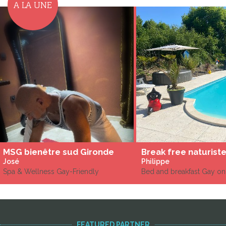
A LA UNE
MSG bienêtre sud Gironde
Break free naturist
José
Philippe
Spa & Wellness Gay-Friendly
Bed and breakfast Gay on
FEATURED PARTNER