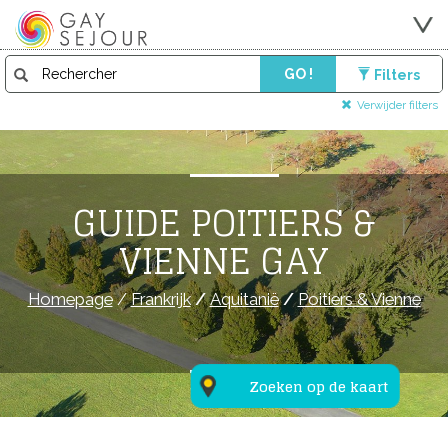
GO !
Filters
Verwijder filters
GUIDE POITIERS &
VIENNE GAY
Homepage
/
Frankrijk
/
Aquitanië
/
Poitiers & Vienne
Zoeken op de kaart