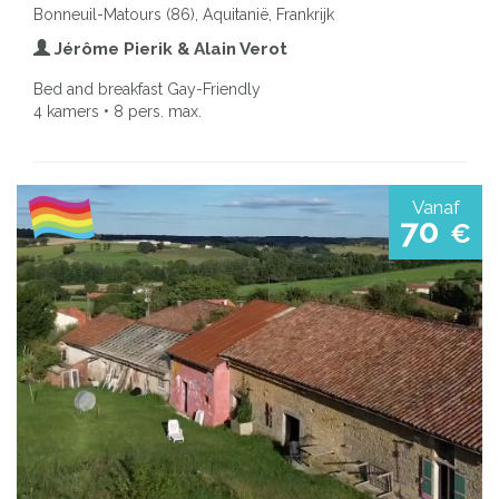
Bonneuil-Matours (86), Aquitanië, Frankrijk
Jérôme Pierik & Alain Verot
Bed and breakfast Gay-Friendly
4 kamers • 8 pers. max.
Vanaf
70
€