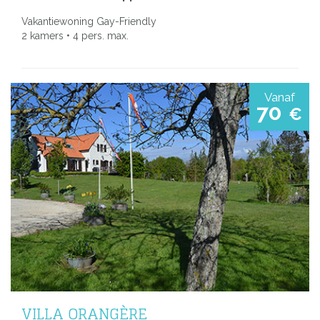
Vakantiewoning Gay-Friendly
2 kamers • 4 pers. max.
Vanaf
70
€
VILLA ORANGÈRE