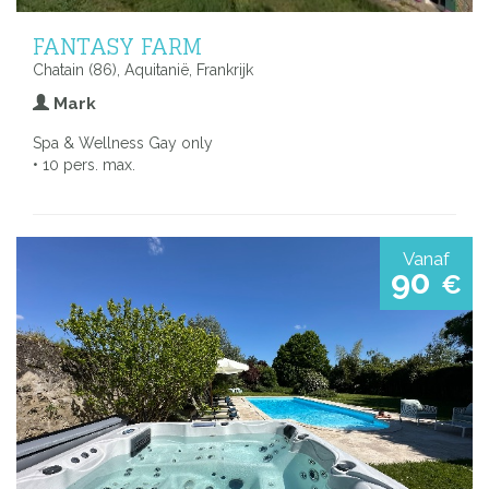
FANTASY FARM
Chatain (86), Aquitanië, Frankrijk
Mark
Spa & Wellness Gay only
• 10 pers. max.
Vanaf
90
€