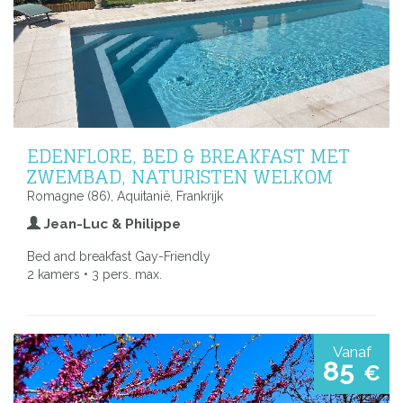
EDENFLORE, BED & BREAKFAST MET
ZWEMBAD, NATURISTEN WELKOM
Romagne (86), Aquitanië, Frankrijk
Jean-Luc & Philippe
Bed and breakfast Gay-Friendly
2 kamers • 3 pers. max.
Vanaf
85
€