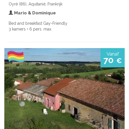
Oyré (86), Aquitanië, Frankrijk
Mario & Dominique
Bed and breakfast Gay-Friendly
3 kamers • 6 pers. max.
Vanaf
70
€