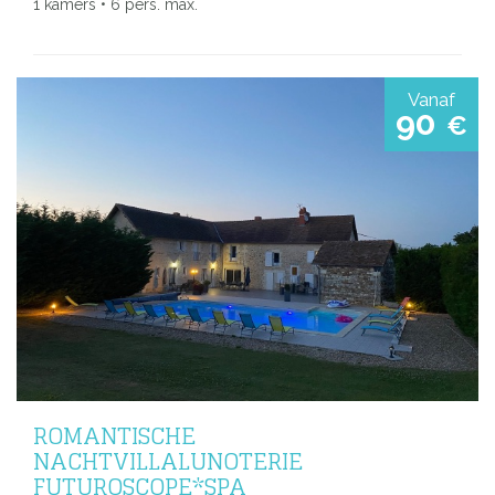
1 kamers • 6 pers. max.
Vanaf
90
€
ROMANTISCHE
NACHTVILLALUNOTERIE
FUTUROSCOPE*SPA