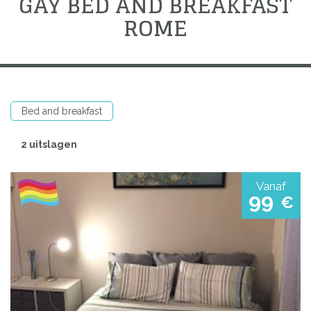
GAY BED AND BREAKFAST
ROME
Bed and breakfast
2 uitslagen
Vanaf
99
€