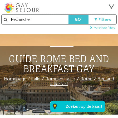
GO !
Filters
Verwijder filters
GUIDE ROME BED AND
BREAKFAST GAY
Homepage
/
Italië
/
Rome en Lazio
/
Rome
/
Bed and
breakfast
Zoeken op de kaart