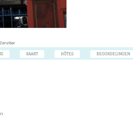
Zanzibar
JS
KAART
HÔTES
BEOORDELINGEN
on