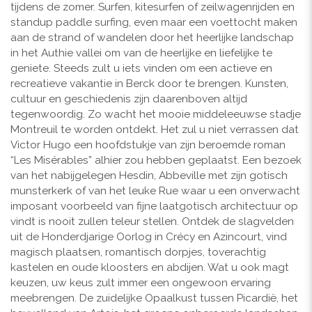
tijdens de zomer. Surfen, kitesurfen of zeilwagenrijden en
standup paddle surfing, even maar een voettocht maken
aan de strand of wandelen door het heerlijke landschap
in het Authie vallei om van de heerlijke en liefelijke te
geniete. Steeds zult u iets vinden om een actieve en
recreatieve vakantie in Berck door te brengen. Kunsten,
cultuur en geschiedenis zijn daarenboven altijd
tegenwoordig. Zo wacht het mooie middeleeuwse stadje
Montreuil te worden ontdekt. Het zul u niet verrassen dat
Victor Hugo een hoofdstukje van zijn beroemde roman
“Les Misérables” alhier zou hebben geplaatst. Een bezoek
van het nabijgelegen Hesdin, Abbeville met zijn gotisch
munsterkerk of van het leuke Rue waar u een onverwacht
imposant voorbeeld van fijne laatgotisch architectuur op
vindt is nooit zullen teleur stellen. Ontdek de slagvelden
uit de Honderdjarige Oorlog in Crécy en Azincourt, vind
magisch plaatsen, romantisch dorpjes, toverachtig
kastelen en oude kloosters en abdijen. Wat u ook magt
keuzen, uw keus zult immer een ongewoon ervaring
meebrengen. De zuidelijke Opaalkust tussen Picardië, het