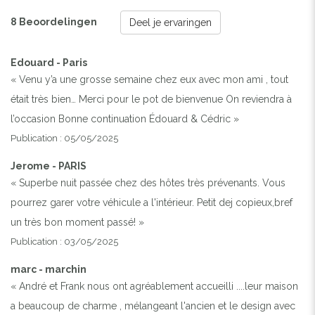
8 Beoordelingen
Deel je ervaringen
Edouard - Paris
« Venu y’a une grosse semaine chez eux avec mon ami , tout
était très bien… Merci pour le pot de bienvenue On reviendra à
Previous
Next
l’occasion Bonne continuation Édouard & Cédric »
Publication : 05/05/2025
VILLA ANEMONE - BERCK
Jerome - PARIS
« Superbe nuit passée chez des hôtes très prévenants. Vous
pourrez garer votre véhicule a l'intérieur. Petit dej copieux,bref
un très bon moment passé! »
Publication : 03/05/2025
marc - marchin
« André et Frank nous ont agréablement accueilli ....leur maison
a beaucoup de charme , mélangeant l'ancien et le design avec