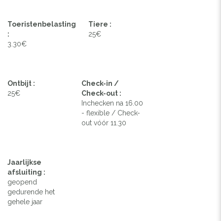
Toeristenbelasting
Tiere :
:
25€
3.30€
Ontbijt :
Check-in /
25€
Check-out :
Inchecken na 16.00
- flexible / Check-
out vóór 11.30
Jaarlijkse
afsluiting :
geopend
gedurende het
gehele jaar