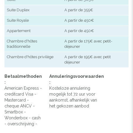
Suite Duplex
A partir de 355€
Suite Royale
A partir de 450€
Appartement
A partir de 450€
Chambre d'hôtes
A partir de 175€ avec petit-
traditionnelle
déjeuner
Chambre d'hôtes privilège
A partir de 195€ avec petit
déjeuner
Betaalmethoden
Annuleringsvoorwaarden
:
:
American Express -
Kosteloze annulering
creditcard Visa -
mogelijk tot 72 uur voor
Mastercard -
aankomst, afhankelijk van
cheque ANCV -
het gekozen aanbod
Smartbox -
Wonderbox - cash
- overschrijving -