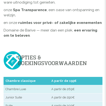
ware uitnodiging tot genieten,
onze
Spa Transparence
, een oase van ontspanning en
welzijn,
en onze
ruimtes voor privé- of zakelijke evenementen
.
Domaine de Barive — meer dan een plek,
een ervaring
om te beleven
.
OPTIES &
BOEKINGSVOORWAARDEN
Chambre classique
A partir de 195€
Chambre Luxe
A partir de 265€
Junior Suite
A partir de 290€
Suite
A partir de 305€