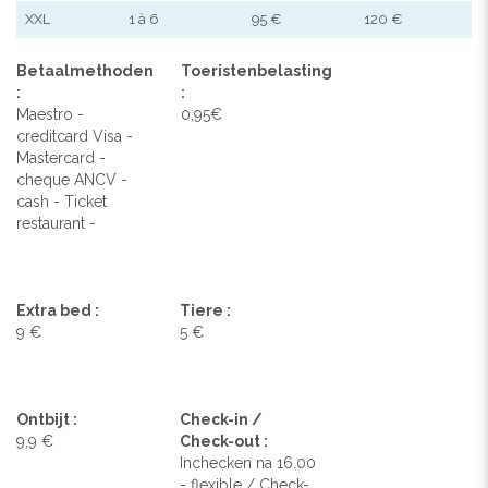
XXL
1 à 6
95 €
120 €
Betaalmethoden
Toeristenbelasting
:
:
Maestro -
0,95€
creditcard Visa -
Mastercard -
cheque ANCV -
cash - Ticket
restaurant -
Extra bed :
Tiere :
9 €
5 €
Ontbijt :
Check-in /
9,9 €
Check-out :
Inchecken na 16.00
- flexible / Check-