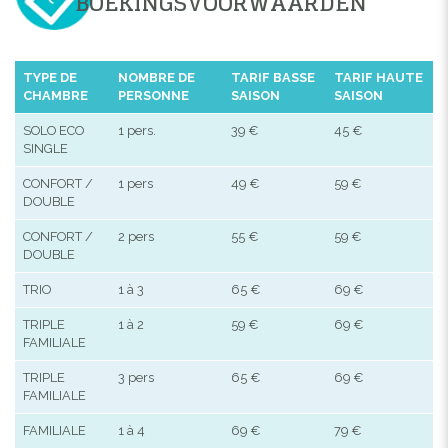
BOEKINGSVOORWAARDEN
TYPE DE
NOMBRE DE
TARIF BASSE
TARIF HAUTE
CHAMBRE
PERSONNE
SAISON
SAISON
SOLO ECO
1 pers.
39 €
45 €
SINGLE
CONFORT /
1 pers
49 €
59 €
DOUBLE
CONFORT /
2 pers
55 €
59 €
DOUBLE
TRIO
1 à 3
65 €
69 €
TRIPLE
1 à 2
59 €
69 €
FAMILIALE
TRIPLE
3 pers
65 €
69 €
FAMILIALE
FAMILIALE
1 à 4
69 €
79 €