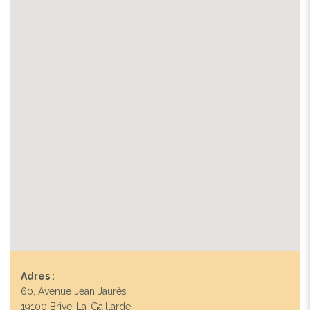
Adres :
60, Avenue Jean Jaurès
19100 Brive-La-Gaillarde