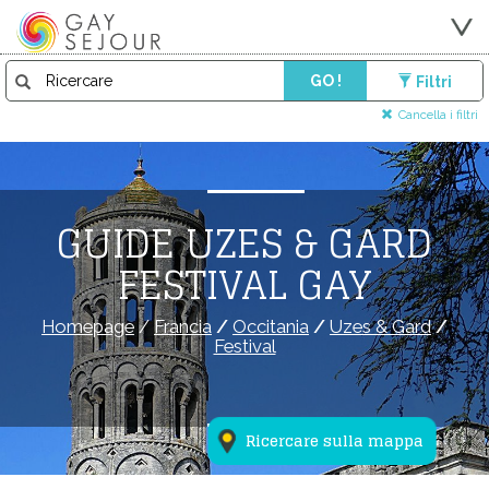
GO !
Filtri
Cancella i filtri
GUIDE UZES & GARD
FESTIVAL GAY
Homepage
/
Francia
/
Occitania
/
Uzes & Gard
/
Festival
Ricercare sulla mappa