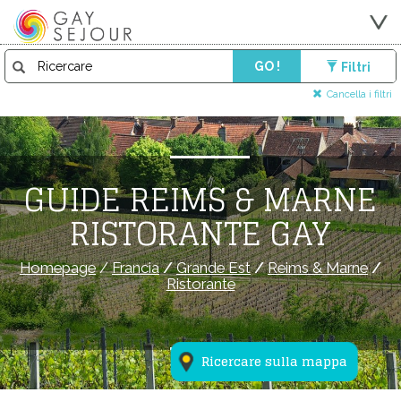
GO !
Filtri
Cancella i filtri
GUIDE REIMS & MARNE
RISTORANTE GAY
Homepage
/
Francia
/
Grande Est
/
Reims & Marne
/
Ristorante
Ricercare sulla mappa