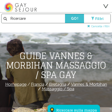
GO !
Filtri
Cancella i filtri
GUIDE VANNES &
MORBIHAN MASSAGGIO
/ SPA GAY
Homepage
/
Francia
/
Bretagna
/
Vannes & Morbihan
/
Massaggio / Spa
Ricercare sulla mappa