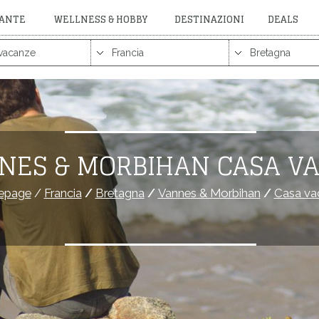
RANTE
WELLNESS & HOBBY
DESTINAZIONI
DEALS
NES & MORBIHAN CASA V
epage
/
Francia
/
Bretagna
/
Vannes & Morbihan
/
Casa va