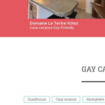
Domaine Le Tertre Ychot
Casa vacanze Gay-Friendly
GAY C
Guesthouse
Casa vacanze
Alberghiere