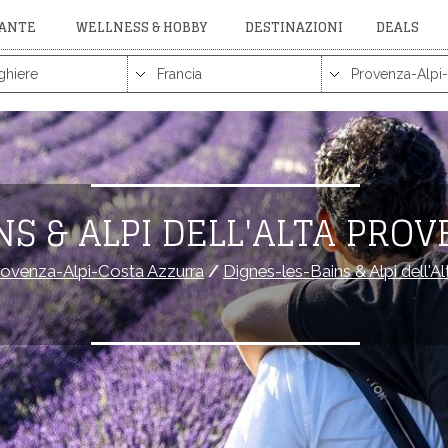
RANTE
WELLNESS & HOBBY
DESTINAZIONI
DEALS
NS & ALPI DELL'ALTA PRO
rovenza-Alpi-Costa Azzurra
/
Dignes-les-Bains & Alpi dell'A