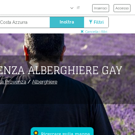
Inserisci
Accesso
Inoltra
Filtri
Cancella i filtri
VENZA ALBERGHIERE GAY
lta Provenza
/
Alberghiere
Ricercare sulla mappa